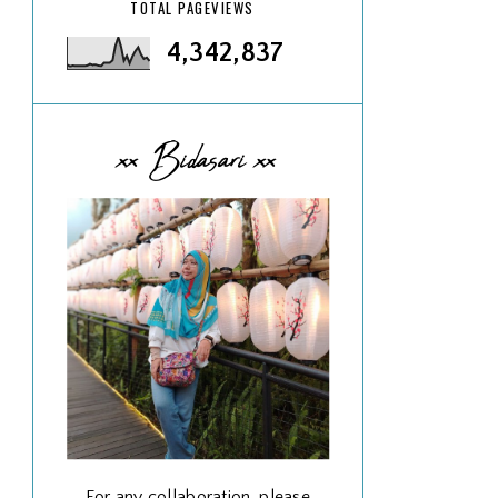
TOTAL PAGEVIEWS
4,342,837
xx Bidasari xx
For any collaboration, please