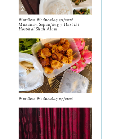
April
9
Wordless Wednesday 30/2026
March
11
Makanan Sepanjang 7 Hari Di
Hospital Shah Alam
February
8
January
14
2024
130
December
19
November
12
October
10
Wordless Wednesday 27/2026
September
13
August
9
July
12