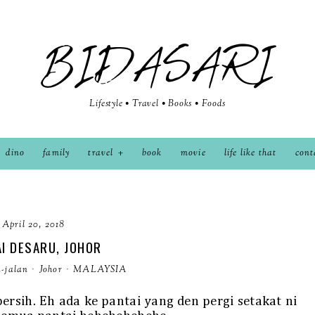
BIDASARI
Lifestyle • Travel • Books • Foods
dino
family
travel
book
movie
life like that
cont
April 20, 2018
I DESARU, JOHOR
n-jalan
·
Johor
·
MALAYSIA
rsih. Eh ada ke pantai yang den pergi setakat ni