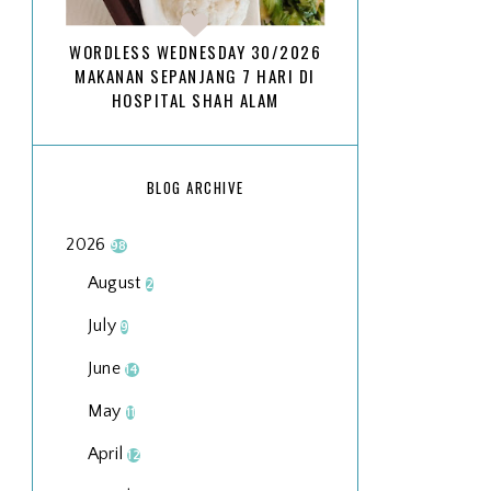
WORDLESS WEDNESDAY 30/2026
MAKANAN SEPANJANG 7 HARI DI
HOSPITAL SHAH ALAM
BLOG ARCHIVE
2026
98
August
2
July
9
June
14
May
11
April
12