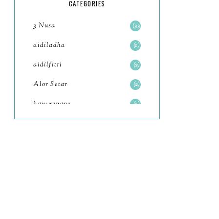
5
CATEGORIES
July
4
3 Nusa
33
June
6
aidiladha
1
May
7
aidilfitri
2
April
8
Alor Setar
2
March
6
baju renang
1
February
9
baking
2
January
11
baking class
3
2022
102
Bali
82
December
12
bandar seri iskandar
2
November
11
Bandung
1
October
6