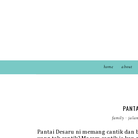
home
about
PANTA
family
·
jala
Pantai Desaru ni memang cantik dan be