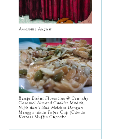
June
5
May
11
April
Awesome August
13
March
11
February
9
January
6
2023
93
December
11
Resepi Biskut Florentine @ Crunchy
November
Caramel Almond Cookies Mudah,
8
Nipis dan Tidak Melekat Dengan
Menggunakan Paper Cup (Cawan
October
11
Kertas) Muffin Cupcake
September
7
August