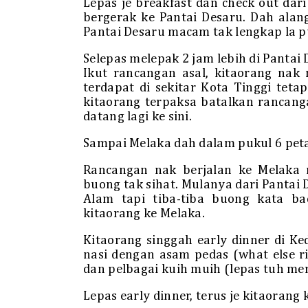
Lepas je breakfast dan check out dari
bergerak ke Pantai Desaru. Dah alang
Pantai Desaru macam tak lengkap la p
Selepas melepak 2 jam lebih di Pantai 
Ikut rancangan asal, kitaorang nak
terdapat di sekitar Kota Tinggi tet
kitaorang terpaksa batalkan rancangan
datang lagi ke sini.
Sampai Melaka dah dalam pukul 6 pet
Rancangan nak berjalan ke Melaka 
buong tak sihat. Mulanya dari Pantai 
Alam tapi tiba-tiba buong kata b
kitaorang ke Melaka.
Kitaorang singgah early dinner di 
nasi dengan asam pedas (what else r
dan pelbagai kuih muih (lepas tuh mer
Lepas early dinner, terus je kitaorang 