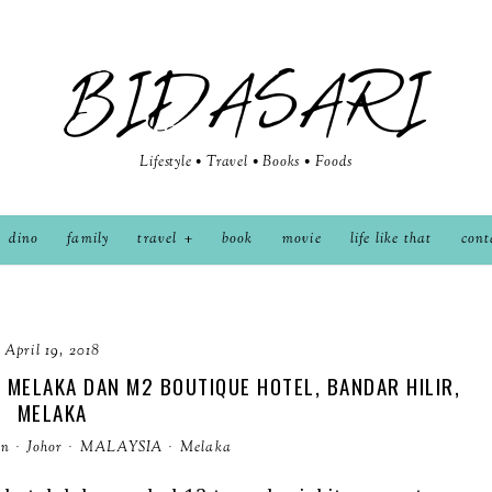
BIDASARI
Lifestyle • Travel • Books • Foods
dino
family
travel
book
movie
life like that
cont
April 19, 2018
E MELAKA DAN M2 BOUTIQUE HOTEL, BANDAR HILIR,
MELAKA
an
·
Johor
·
MALAYSIA
·
Melaka