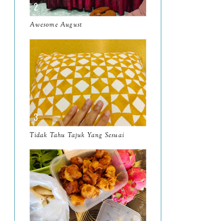
March
11
Awesome August
February
8
January
14
2024
130
December
19
November
12
October
10
Tidak Tahu Tajuk Yang Sesuai
September
13
August
9
July
12
June
5