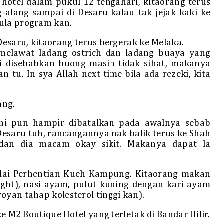
 hotel dalam pukul 12 tengahari, kitaorang terus
-alang sampai di Desaru kalau tak jejak kaki ke
ula program kan.
Desaru, kitaorang terus bergerak ke Melaka.
 melawat ladang ostrich dan ladang buaya yang
api disebabkan buong masih tidak sihat, makanya
 tu. In sya Allah next time bila ada rezeki, kita
ang.
ni pun hampir dibatalkan pada awalnya sebab
Desaru tuh, rancangannya nak balik terus ke Shah
adan dia macam okay sikit. Makanya dapat la
Kedai Perhentian Kueh Kampung. Kitaorang makan
ight), nasi ayam, pulut kuning dengan kari ayam
oyan tahap kolesterol tinggi kan).
ke M2 Boutique Hotel yang terletak di Bandar Hilir.