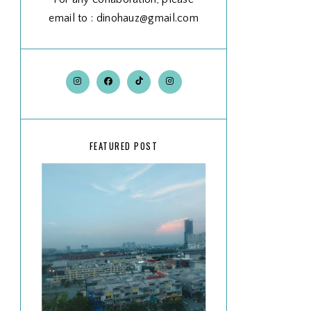
email to : dinohauz@gmail.com
FEATURED POST