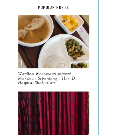
February
15
POPULAR POSTS
January
17
2025
134
December
15
November
14
October
13
September
9
Wordless Wednesday 30/2026
Makanan Sepanjang 7 Hari Di
Hospital Shah Alam
August
8
July
14
June
10
May
9
April
9