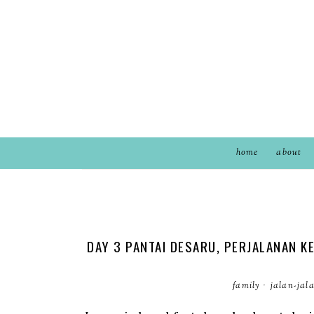
home
about
DAY 3 PANTAI DESARU, PERJALANAN K
family
·
jalan-jal