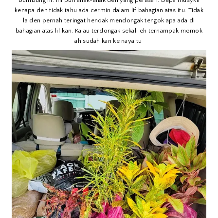
bumbung lif. Ini pun anak-anak den yang perasan. Depa musykil
kenapa den tidak tahu ada cermin dalam lif bahagian atas itu. Tidak
la den pernah teringat hendak mendongak tengok apa ada di
bahagian atas lif kan. Kalau terdongak sekali eh ternampak momok
ah sudah kan ke naya tu