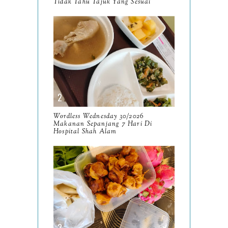
Tidak Tahu Tajuk Yang Sesuai
August
8
Wordless Wednesday
34/2025
Kenapa Sukar Untuk
Istiqamah?
Wordless Wednesday
33/2025
Wordless Wednesday 30/2026
Makanan Sepanjang 7 Hari Di
Hospital Shah Alam
Tempat Mengopi Perak
2025 P'Kopi, Kampar,
Perak
15 Hari di Bulan Ogos 2025
Wordless Wednesday
32/2025