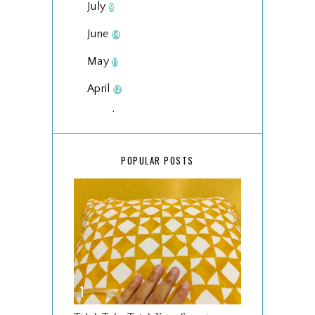
July
9
June
14
May
11
April
12
March
18
February
15
POPULAR POSTS
January
17
2025
134
December
15
November
14
October
13
September
9