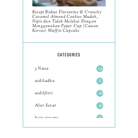
November
Resepi Biskut Florentine @ Crunchy
12
Caramel Almond Cookies Mudah,
Nipis dan Tidak Melekat Dengan
October
10
Menggunakan Paper Cup (Cawan
Kertas) Muffin Cupcake
September
13
August
9
CATEGORIES
July
12
3 Nusa
33
June
5
aidiladha
1
May
11
aidilfitri
2
April
13
Alor Setar
2
March
11
baju renang
1
February
9
baking
2
January
6