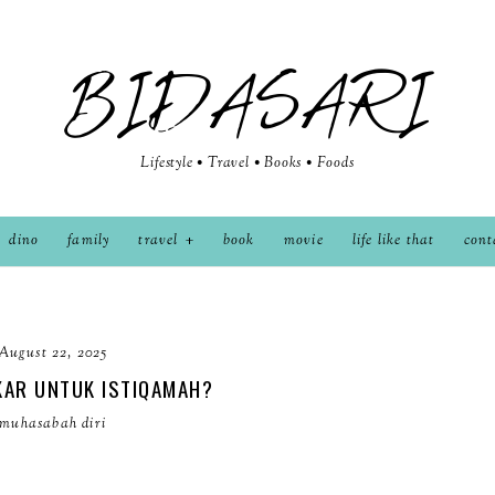
BIDASARI
Lifestyle • Travel • Books • Foods
dino
family
travel
book
movie
life like that
cont
August 22, 2025
KAR UNTUK ISTIQAMAH?
muhasabah diri