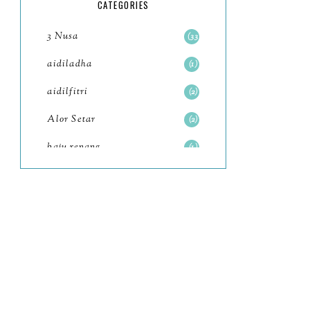
CATEGORIES
July
12
3 Nusa
33
June
5
aidiladha
1
May
11
aidilfitri
2
April
13
Alor Setar
2
March
11
baju renang
1
February
9
baking
2
January
6
baking class
3
2023
93
Bali
82
December
11
bandar seri iskandar
2
November
8
Bandung
1
October
11