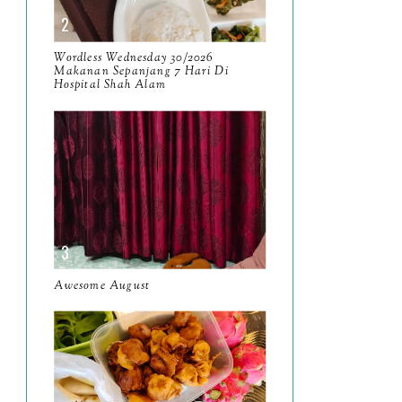
Istiqamah?
Wordless Wednesday
Wordless Wednesday 30/2026
33/2025
Makanan Sepanjang 7 Hari Di
Hospital Shah Alam
Tempat Mengopi Perak
2025 P'Kopi, Kampar,
Perak
15 Hari di Bulan Ogos 2025
Wordless Wednesday
32/2025
Wordless Wednesday
Awesome August
31/2025
Awesome August
July
14