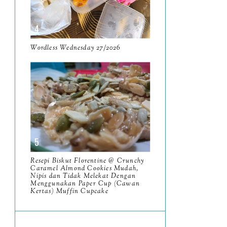
June
10
May
9
April
9
Wordless Wednesday 27/2026
March
11
February
8
January
14
2024
130
December
19
Resepi Biskut Florentine @ Crunchy
November
12
Caramel Almond Cookies Mudah,
Nipis dan Tidak Melekat Dengan
October
Menggunakan Paper Cup (Cawan
10
Kertas) Muffin Cupcake
September
13
August
9