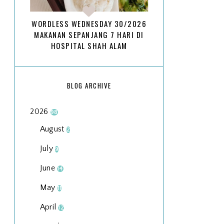
WORDLESS WEDNESDAY 30/2026
MAKANAN SEPANJANG 7 HARI DI
HOSPITAL SHAH ALAM
BLOG ARCHIVE
2026
98
August
2
July
9
June
14
May
11
April
12