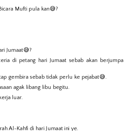
😅
icara Mufti pula kan
?
😅
ari Jumaat
?
eria di petang hari Jumaat sebab akan berjumpa
😅
ap gembira sebab tidak perlu ke pejabat
.
aan agak libang libu begitu.
erja luar.
h Al-Kahfi di hari Jumaat ini ye.