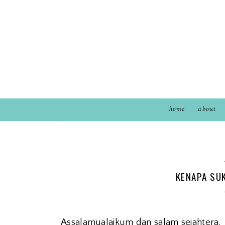
home
about
KENAPA SU
Assalamualaikum dan salam sejahtera.