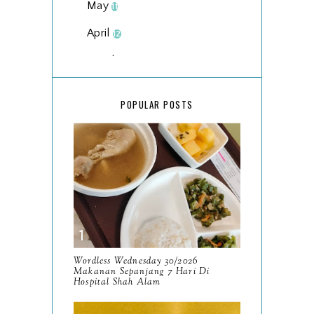
May
11
April
12
March
18
February
15
POPULAR POSTS
January
17
2025
134
December
15
November
14
October
13
September
9
Wordless Wednesday 30/2026
Makanan Sepanjang 7 Hari Di
August
Hospital Shah Alam
8
July
14