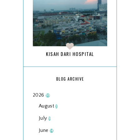
KISAH DARI HOSPITAL
BLOG ARCHIVE
2026
99
August
3
July
9
June
14