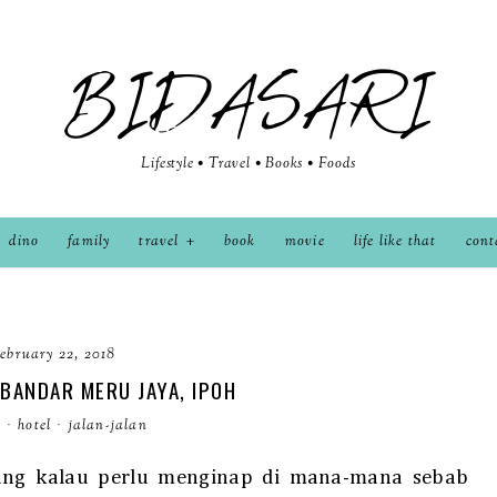
BIDASARI
Lifestyle • Travel • Books • Foods
dino
family
travel
book
movie
life like that
cont
ebruary 22, 2018
 BANDAR MERU JAYA, IPOH
y
·
hotel
·
jalan-jalan
rang kalau perlu menginap di mana-mana sebab