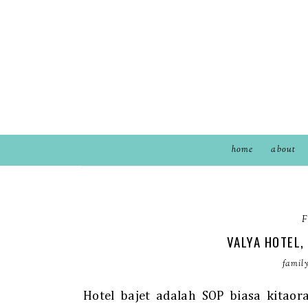
home
about
F
VALYA HOTEL,
famil
Hotel bajet adalah SOP biasa kitao