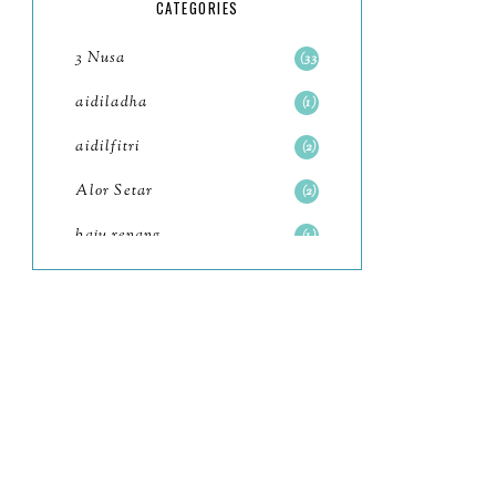
5
CATEGORIES
July
4
3 Nusa
33
June
6
aidiladha
1
May
7
aidilfitri
2
April
8
Alor Setar
2
March
6
baju renang
1
February
9
baking
2
January
11
baking class
3
2022
102
Bali
82
December
12
bandar seri iskandar
2
November
11
Bandung
1
October
6