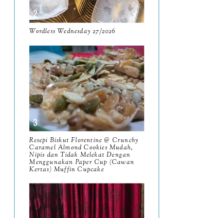
April
9
Wordless Wednesday 27/2026
March
11
February
8
January
14
2024
130
December
19
November
12
Resepi Biskut Florentine @ Crunchy
Caramel Almond Cookies Mudah,
October
10
Nipis dan Tidak Melekat Dengan
Menggunakan Paper Cup (Cawan
September
Kertas) Muffin Cupcake
13
August
9
July
12