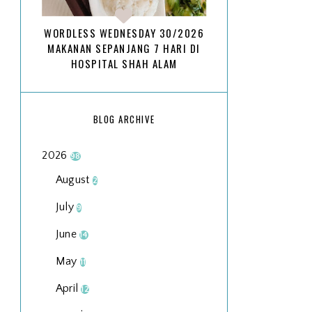
WORDLESS WEDNESDAY 30/2026
MAKANAN SEPANJANG 7 HARI DI
HOSPITAL SHAH ALAM
BLOG ARCHIVE
2026
98
August
2
July
9
June
14
May
11
April
12