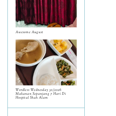
June
5
May
11
April
13
Awesome August
March
11
February
9
January
6
2023
93
December
11
November
8
Wordless Wednesday 30/2026
Makanan Sepanjang 7 Hari Di
October
11
Hospital Shah Alam
September
7
August