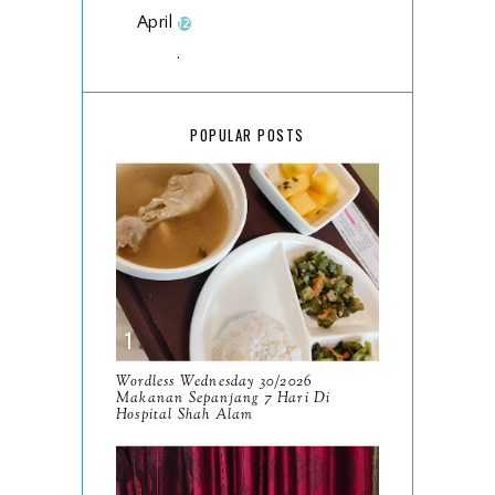
April
12
March
18
February
15
POPULAR POSTS
January
17
2025
134
December
15
November
14
October
13
September
9
Wordless Wednesday 30/2026
Makanan Sepanjang 7 Hari Di
August
Hospital Shah Alam
8
July
14