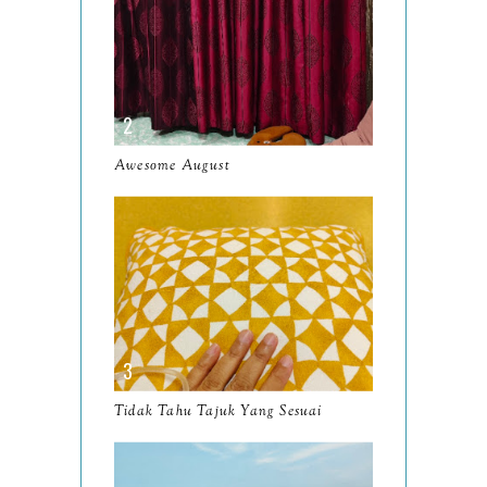
June
10
May
9
April
9
March
11
Awesome August
February
8
January
14
2024
130
December
19
November
12
October
10
Tidak Tahu Tajuk Yang Sesuai
September
13
August
9