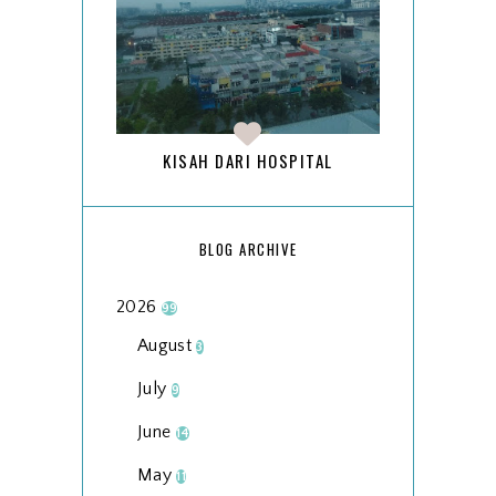
KISAH DARI HOSPITAL
BLOG ARCHIVE
2026
99
August
3
July
9
June
14
May
11