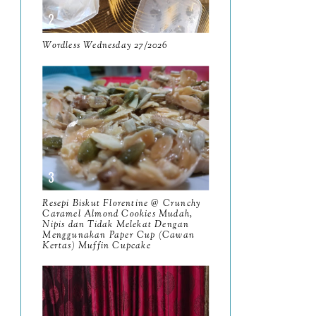
April
9
Wordless Wednesday 27/2026
March
11
February
8
January
14
2024
130
December
19
November
12
Resepi Biskut Florentine @ Crunchy
Caramel Almond Cookies Mudah,
October
10
Nipis dan Tidak Melekat Dengan
Menggunakan Paper Cup (Cawan
September
Kertas) Muffin Cupcake
13
August
9
July
12