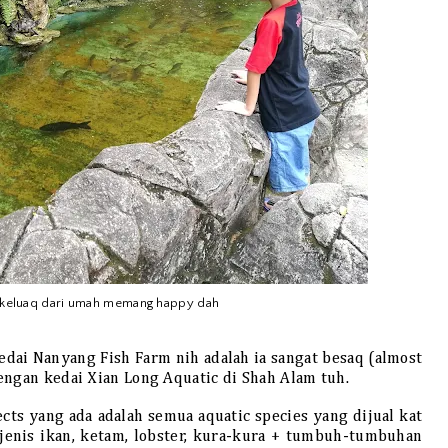
 keluaq dari umah memang happy dah
dai Nanyang Fish Farm nih adalah ia sangat besaq (almost
engan kedai Xian Long Aquatic di Shah Alam tuh.
cts yang ada adalah semua aquatic species yang dijual kat
enis ikan, ketam, lobster, kura-kura + tumbuh-tumbuhan