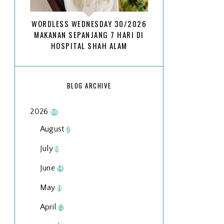
WORDLESS WEDNESDAY 30/2026
MAKANAN SEPANJANG 7 HARI DI
HOSPITAL SHAH ALAM
BLOG ARCHIVE
2026
98
August
2
July
9
June
14
May
11
April
12