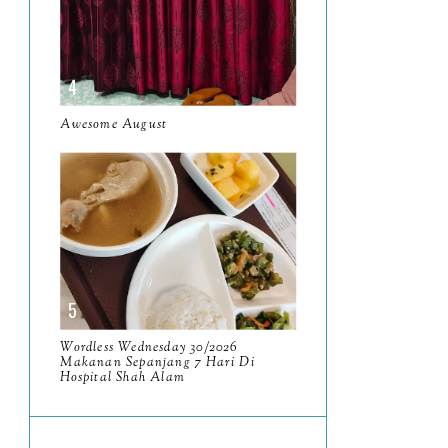
June
5
May
11
April
13
Awesome August
March
11
February
9
January
6
2023
93
December
11
November
8
Wordless Wednesday 30/2026
Makanan Sepanjang 7 Hari Di
October
11
Hospital Shah Alam
September
7
August