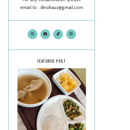
email to : dinohauz@gmail.com
FEATURED POST