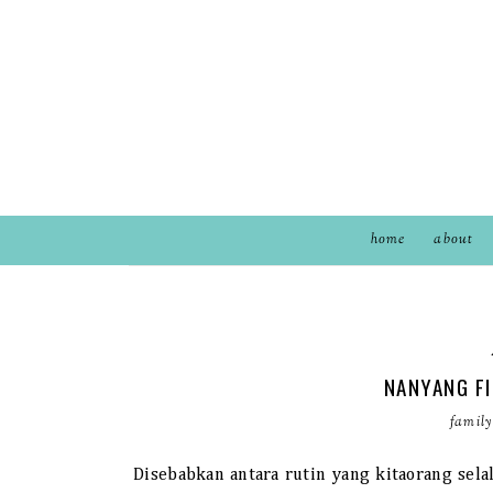
home
about
NANYANG FI
family
Disebabkan antara rutin yang kitaorang sela