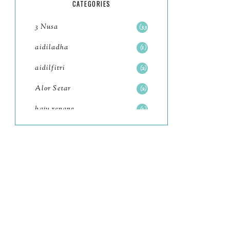
5
CATEGORIES
July
4
3 Nusa
33
June
6
aidiladha
1
May
7
aidilfitri
2
April
8
Alor Setar
2
March
6
baju renang
1
February
9
baking
2
January
11
baking class
3
2022
102
Bali
82
December
12
bandar seri iskandar
2
November
11
Bandung
1
October
6