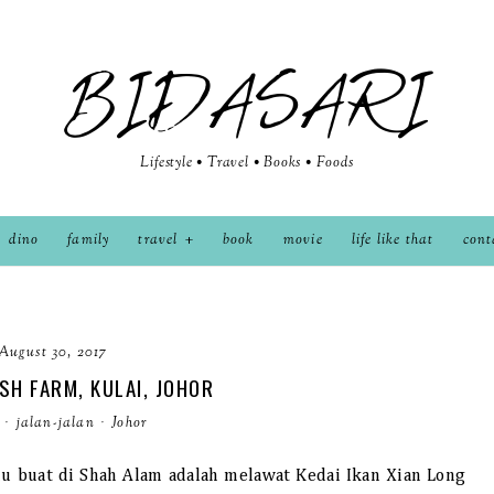
BIDASARI
Lifestyle • Travel • Books • Foods
dino
family
travel
book
movie
life like that
cont
August 30, 2017
SH FARM, KULAI, JOHOR
·
jalan-jalan
·
Johor
lu buat di Shah Alam adalah melawat Kedai Ikan Xian Long