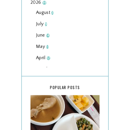
2026
99
August
3
July
9
June
14
May
11
April
12
March
18
February
15
POPULAR POSTS
January
17
2025
134
December
15
November
14