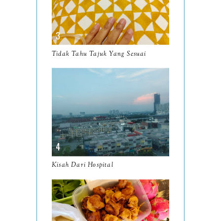
December
19
November
12
October
10
Tidak Tahu Tajuk Yang Sesuai
September
13
August
9
July
12
June
5
May
11
April
13
Kisah Dari Hospital
March
11
February
9
January
6