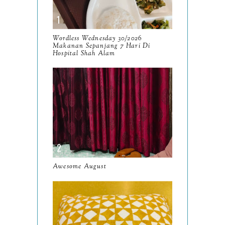
October
13
September
9
Wordless Wednesday 30/2026
Makanan Sepanjang 7 Hari Di
August
Hospital Shah Alam
8
July
14
June
10
May
9
April
9
March
11
Awesome August
February
8
January
14
2024
130