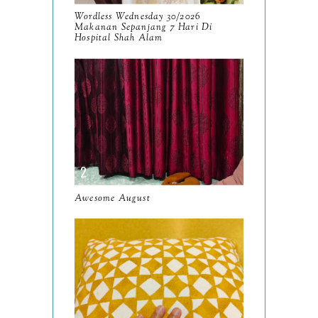
September
9
Wordless Wednesday 30/2026
Makanan Sepanjang 7 Hari Di
August
Hospital Shah Alam
8
July
14
June
10
May
9
April
9
March
11
Awesome August
February
8
January
14
2024
130
December
19
November