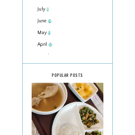
July
9
June
14
May
11
April
12
March
18
February
15
POPULAR POSTS
January
17
2025
134
December
15
November
14
October
13