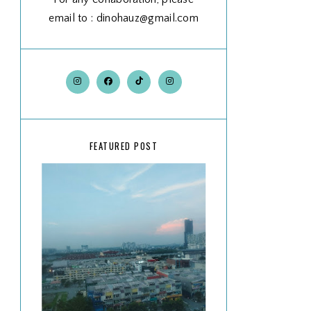
email to : dinohauz@gmail.com
FEATURED POST