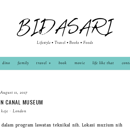
BIDASARI
Lifestyle • Travel • Books • Foods
dino
family
travel
book
movie
life like that
cont
August 11, 2017
N CANAL MUSEUM
keje
·
London
 dalam program lawatan teknikal nih. Lokasi muzium nih