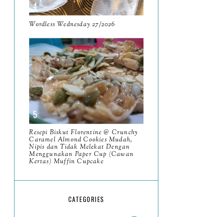
May
11
April
Wordless Wednesday 27/2026
13
March
11
February
9
January
6
2023
93
December
11
Resepi Biskut Florentine @ Crunchy
November
Caramel Almond Cookies Mudah,
8
Nipis dan Tidak Melekat Dengan
Menggunakan Paper Cup (Cawan
October
11
Kertas) Muffin Cupcake
September
7
August
5
CATEGORIES
July
4