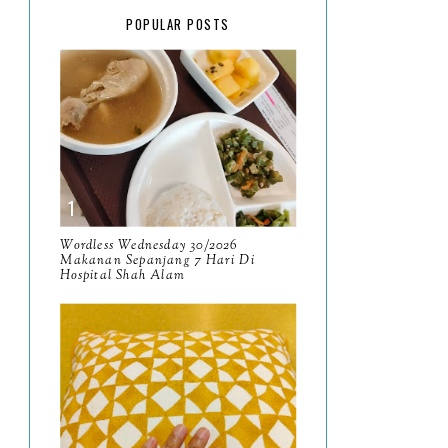
February
15
POPULAR POSTS
January
17
2025
134
December
15
November
14
October
13
September
9
Wordless Wednesday 30/2026
Makanan Sepanjang 7 Hari Di
Hospital Shah Alam
August
8
July
14
June
10
May
9
April
9