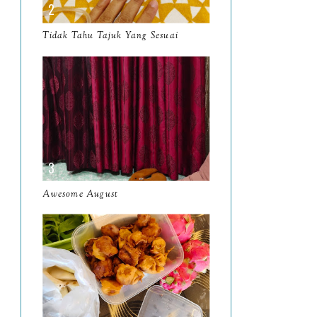
March
11
Tidak Tahu Tajuk Yang Sesuai
February
8
January
14
2024
130
December
19
November
12
October
10
Awesome August
September
13
August
9
July
12
June
5