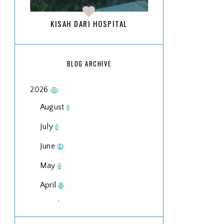
KISAH DARI HOSPITAL
BLOG ARCHIVE
2026
99
August
3
July
9
June
14
May
11
April
12
March
18