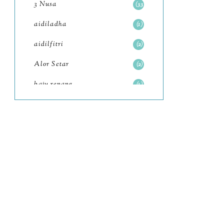
3 Nusa
33
June
6
aidiladha
1
May
7
aidilfitri
2
April
8
Alor Setar
2
March
6
baju renang
1
February
9
baking
2
January
11
baking class
3
2022
102
Bali
82
December
12
bandar seri iskandar
2
November
11
Bandung
1
October
6
Batam
18
September
4