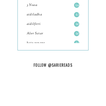
3 Nusa
33
2023
aidiladha
1
12 Gambar Pemandangan
Pilihan Dari Lensa Telefon
aidilfitri
2
D...
Alor Setar
2
12 Tempat Menarik Den Ada
baju renang
1
Rezeki Jejak Kaki Pada T...
baking
Disember 2023 Bulan
2
Mengenang Kembali
baking class
3
FOLLOW
@SARIEREADS
Perjalanan K...
Bali
82
11 Permainan Untuk Anak-
bandar seri iskandar
Anak Sepanjang Cuti
2
Sekola...
Bandung
1
Kempen Komuniti
Batam
18
Penyayang 2023 Ayam