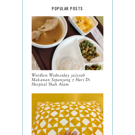
February
15
POPULAR POSTS
January
17
2025
134
December
15
November
14
October
13
September
9
Wordless Wednesday 30/2026
Makanan Sepanjang 7 Hari Di
August
Hospital Shah Alam
8
July
14
June
10
May
9
April
9