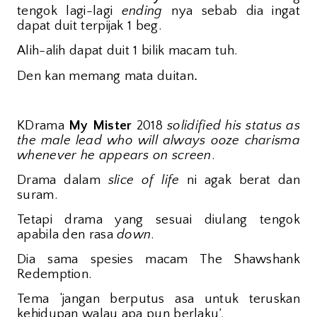
tengok lagi-lagi
ending
nya sebab dia ingat
dapat duit terpijak 1 beg.
Alih-alih dapat duit 1 bilik macam tuh.
.
Den kan memang mata duitan
KDrama
My Mister
2018
solidified his status as
the male lead who will always ooze charisma
whenever he appears on screen
.
Drama dalam
slice of life
ni agak berat dan
suram.
Tetapi drama yang sesuai diulang tengok
apabila den rasa
down
.
Dia sama spesies macam The Shawshank
Redemption.
Tema ‘jangan berputus asa untuk teruskan
kehidupan walau apa pun berlaku’.