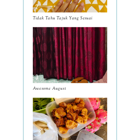
March
11
Tidak Tahu Tajuk Yang Sesuai
February
8
January
14
2024
130
December
19
November
12
October
10
Awesome August
September
13
August
9
July
12
June
5