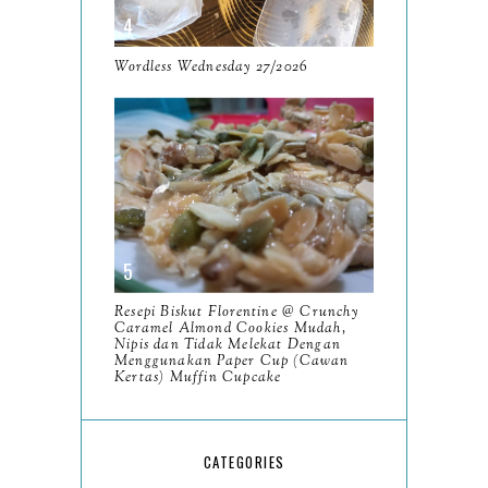
May
11
April
13
Wordless Wednesday 27/2026
March
11
February
9
January
6
2023
93
December
11
Petikan daripada My Mister
Resepi Biskut Florentine @ Crunchy
Caramel Almond Cookies Mudah,
KDrama
Nipis dan Tidak Melekat Dengan
Menggunakan Paper Cup (Cawan
Kertas) Muffin Cupcake
Goodbye My Mister Lee
Sun Kyun
12 Makanan Sedap Banget
CATEGORIES
Untuk Tekak Den Bagi