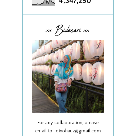
4,347,250
xx Bidasari xx
For any collaboration, please
email to : dinohauz@gmail.com