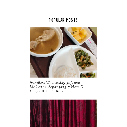
March
18
February
15
POPULAR POSTS
January
17
2025
134
December
15
November
14
October
13
September
9
Wordless Wednesday 30/2026
Makanan Sepanjang 7 Hari Di
August
Hospital Shah Alam
8
July
14
June
10
May
9