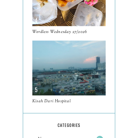
June
5
May
11
April
13
Wordless Wednesday 27/2026
March
11
February
9
January
6
2023
93
December
11
Petikan daripada My Mister
Kisah Dari Hospital
KDrama
Goodbye My Mister Lee
CATEGORIES
Sun Kyun