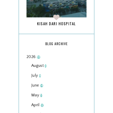
KISAH DARI HOSPITAL
BLOG ARCHIVE
2026
99
August
3
July
9
June
14
May
11
April
12