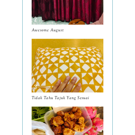
April
9
March
11
Awesome August
February
8
January
14
2024
130
December
19
November
12
October
10
Tidak Tahu Tajuk Yang Sesuai
September
13
August
9
July
12