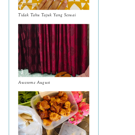
March
11
Tidak Tahu Tajuk Yang Sesuai
February
8
January
14
2024
130
December
19
November
12
October
10
Awesome August
September
13
August
9
July
12
June
5