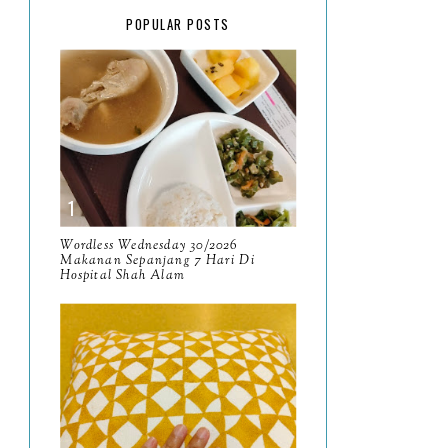
February
15
POPULAR POSTS
January
17
2025
134
December
15
November
14
October
13
September
9
Wordless Wednesday 30/2026
Makanan Sepanjang 7 Hari Di
Hospital Shah Alam
August
8
July
14
June
10
May
9
April
9