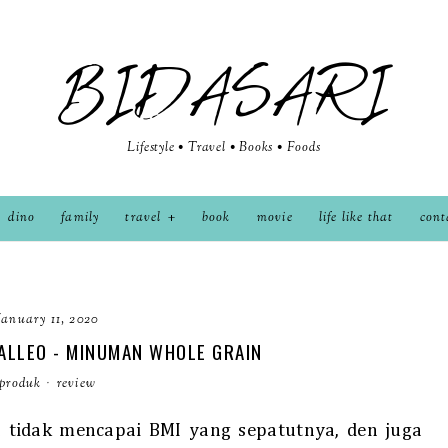
BIDASARI
Lifestyle • Travel • Books • Foods
dino
family
travel
book
movie
life like that
cont
January 11, 2020
ALLEO - MINUMAN WHOLE GRAIN
produk
·
review
n tidak mencapai BMI yang sepatutnya, den juga