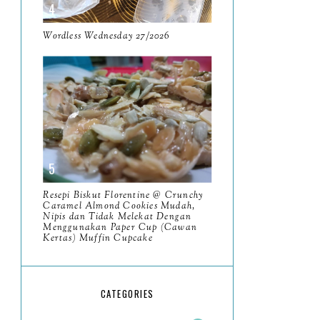
May
11
April
Wordless Wednesday 27/2026
13
March
11
February
9
January
6
2023
93
December
11
Resepi Biskut Florentine @ Crunchy
November
Caramel Almond Cookies Mudah,
8
Nipis dan Tidak Melekat Dengan
Menggunakan Paper Cup (Cawan
October
11
Kertas) Muffin Cupcake
September
7
August
5
CATEGORIES
July
4