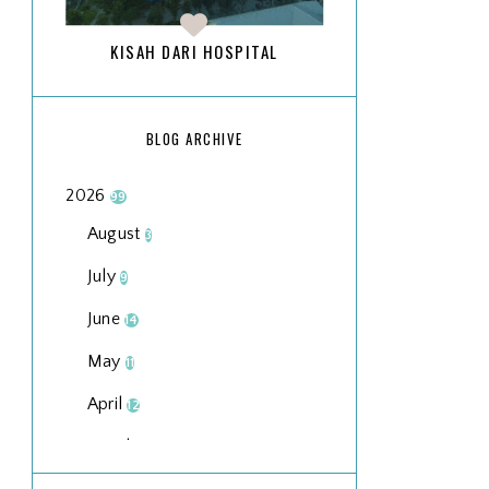
KISAH DARI HOSPITAL
BLOG ARCHIVE
2026
99
August
3
July
9
June
14
May
11
April
12
March
18