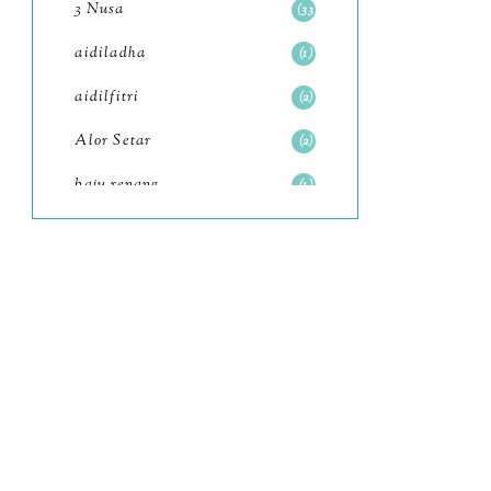
3 Nusa
33
June
6
aidiladha
1
May
7
aidilfitri
2
April
8
Alor Setar
2
March
6
baju renang
1
February
9
baking
2
January
11
baking class
3
2022
102
Bali
82
December
12
bandar seri iskandar
2
November
11
Bandung
1
October
6
Batam
18
September
4