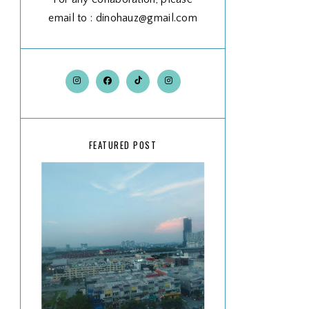
email to : dinohauz@gmail.com
FEATURED POST