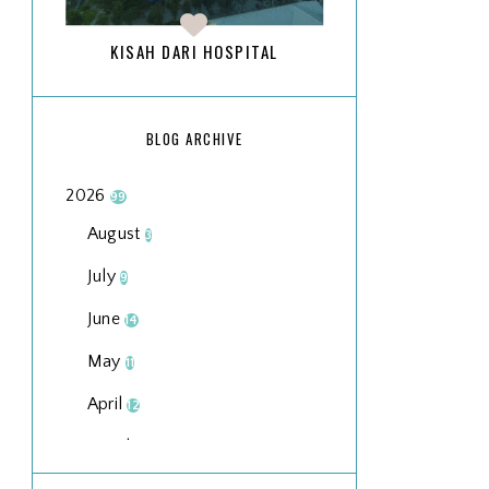
KISAH DARI HOSPITAL
BLOG ARCHIVE
2026
99
August
3
July
9
June
14
May
11
April
12
March
18