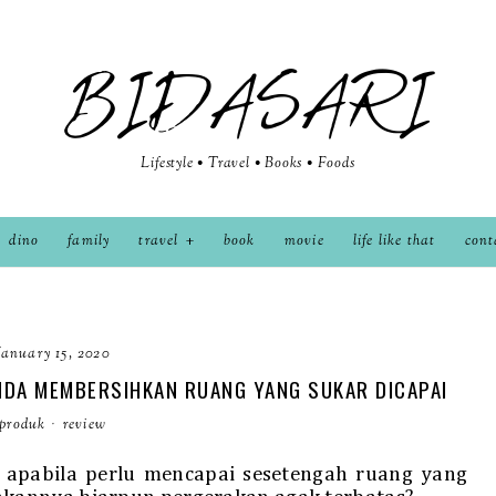
BIDASARI
Lifestyle • Travel • Books • Foods
dino
family
travel
book
movie
life like that
cont
January 15, 2020
DA MEMBERSIHKAN RUANG YANG SUKAR DICAPAI
produk
·
review
apabila perlu mencapai sesetengah ruang yang