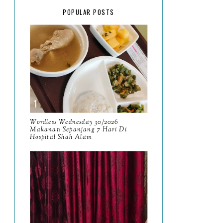
February
15
POPULAR POSTS
January
17
2025
134
December
15
November
14
October
13
September
9
Wordless Wednesday 30/2026
Makanan Sepanjang 7 Hari Di
Hospital Shah Alam
August
8
July
14
June
10
May
9
April
9