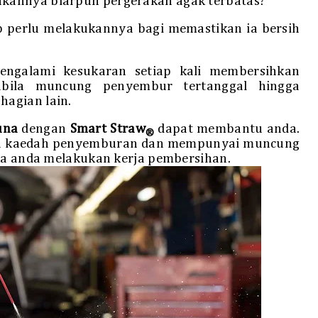
kannya biarpun pergerakan agak terbatas?
p perlu melakukannya bagi memastikan ia bersih
ngalami kesukaran setiap kali membersihkan
abila muncung penyembur tertanggal hingga
agian lain.
una
dengan
Smart Straw
dapat membantu anda.
®
dua kaedah penyemburan dan mempunyai muncung
ika anda melakukan kerja pembersihan.