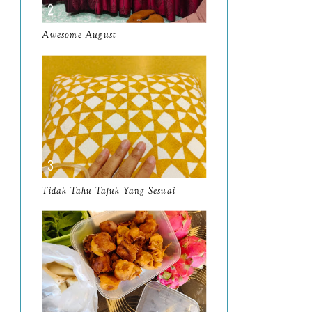
March
11
Awesome August
February
8
January
14
2024
130
December
19
November
12
October
10
Tidak Tahu Tajuk Yang Sesuai
September
13
August
9
July
12
June
5