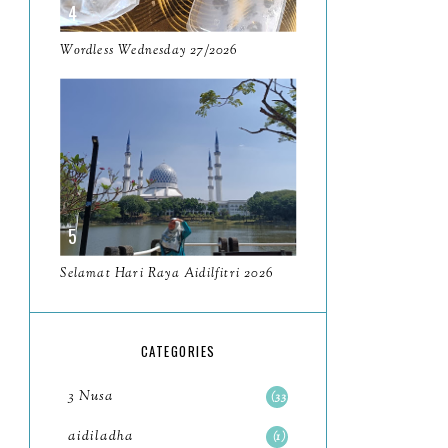
May
11
April
Wordless Wednesday 27/2026
13
March
11
February
9
January
6
2023
93
December
11
Selamat Hari Raya Aidilfitri 2026
November
8
October
11
CATEGORIES
September
7
3 Nusa
33
August
5
aidiladha
1
July
4