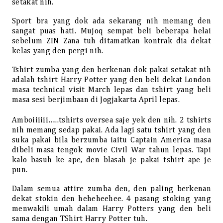
setakat nih.
Sport bra yang dok ada sekarang nih memang den
sangat puas hati. Mujoq sempat beli beberapa helai
sebelum ZIN Zana tuh ditamatkan kontrak dia dekat
kelas yang den pergi nih.
Tshirt zumba yang den berkenan dok pakai setakat nih
adalah tshirt Harry Potter yang den beli dekat London
masa technical visit March lepas dan tshirt yang beli
masa sesi berjimbaan di Jogjakarta April lepas.
Amboiiiiii…..tshirts oversea saje yek den nih. 2 tshirts
nih memang sedap pakai. Ada lagi satu tshirt yang den
suka pakai bila berzumba iaitu Captain America masa
dibeli masa tengok movie Civil War tahun lepas. Tapi
kalo basuh ke ape, den blasah je pakai tshirt ape je
pun.
Dalam semua attire zumba den, den paling berkenan
dekat stokin den heheheehee. 4 pasang stoking yang
menwakili umah dalam Harry Potters yang den beli
sama dengan TShirt Harry Potter tuh.