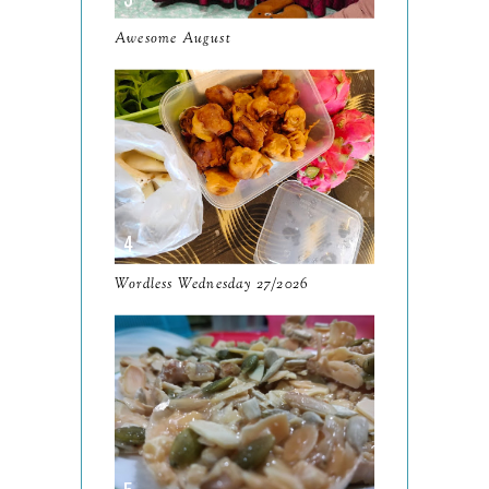
October
10
Awesome August
September
13
August
9
July
12
June
5
May
11
April
13
Wordless Wednesday 27/2026
March
11
February
9
January
6
2023
93