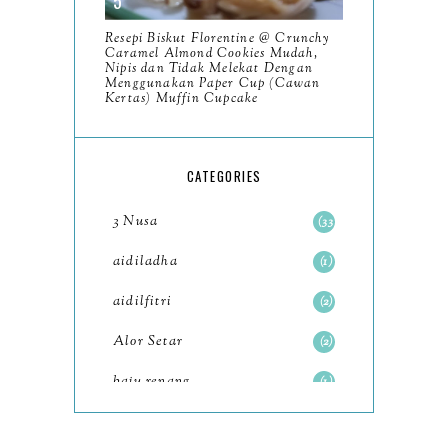
December
11
Resepi Biskut Florentine @ Crunchy
November
8
Caramel Almond Cookies Mudah,
Nipis dan Tidak Melekat Dengan
October
Menggunakan Paper Cup (Cawan
11
Kertas) Muffin Cupcake
September
7
August
5
CATEGORIES
July
4
3 Nusa
33
June
6
aidiladha
1
May
7
aidilfitri
2
April
8
Alor Setar
2
March
6
baju renang
1
February
9
baking
2
January
11