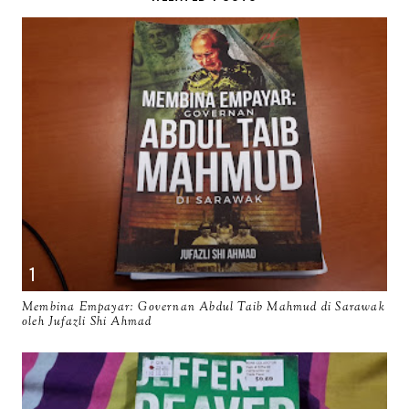
Membina Empayar: Governan Abdul Taib Mahmud di Sarawak
oleh Jufazli Shi Ahmad