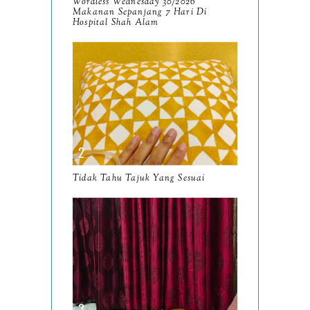
Wordless Wednesday 30/2026
Makanan Sepanjang 7 Hari Di
August
Hospital Shah Alam
8
July
14
June
10
May
9
April
9
March
11
Tidak Tahu Tajuk Yang Sesuai
February
8
January
14
2024
130
December
19
November
12