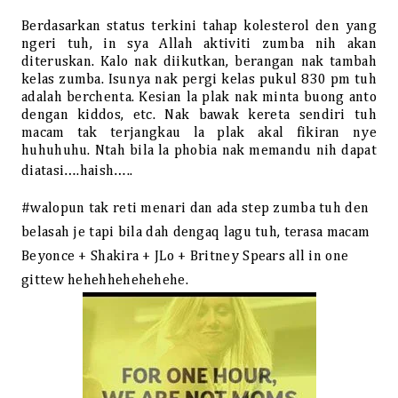
Berdasarkan status terkini tahap kolesterol den yang
ngeri tuh, in sya Allah aktiviti zumba nih akan
diteruskan. Kalo nak diikutkan, berangan nak tambah
kelas zumba. Isunya nak pergi kelas pukul 830 pm tuh
adalah berchenta. Kesian la plak nak minta buong anto
dengan kiddos, etc. Nak bawak kereta sendiri tuh
macam tak terjangkau la plak akal fikiran nye
huhuhuhu. Ntah bila la phobia nak memandu nih dapat
diatasi….haish…..
#walopun tak reti menari dan ada step zumba tuh den
belasah je tapi bila dah dengaq lagu tuh, terasa macam
Beyonce + Shakira + JLo + Britney Spears all in one
gittew hehehhehehehehe.