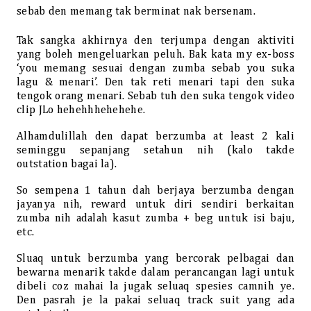
sebab den memang tak berminat nak bersenam.
Tak sangka akhirnya den terjumpa dengan aktiviti
yang boleh mengeluarkan peluh. Bak kata my ex-boss
‘you memang sesuai dengan zumba sebab you suka
lagu & menari’. Den tak reti menari tapi den suka
tengok orang menari. Sebab tuh den suka tengok video
clip JLo hehehhhehehehe.
Alhamdulillah den dapat berzumba at least 2 kali
seminggu sepanjang setahun nih (kalo takde
outstation bagai la).
So sempena 1 tahun dah berjaya berzumba dengan
jayanya nih, reward untuk diri sendiri berkaitan
zumba nih adalah kasut zumba + beg untuk isi baju,
etc.
Sluaq untuk berzumba yang bercorak pelbagai dan
bewarna menarik takde dalam perancangan lagi untuk
dibeli coz mahai la jugak seluaq spesies camnih ye.
Den pasrah je la pakai seluaq track suit yang ada