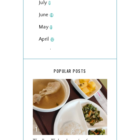
July
9
June
14
May
11
April
12
March
18
February
15
POPULAR POSTS
January
17
2025
134
December
15
November
14
October
13
September
9