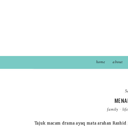
home
about
S
MENA
family
·
lif
Tajuk macam drama ayaq mata arahan Rashid Si