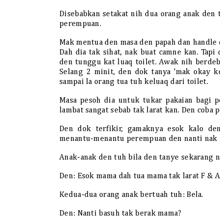
Disebabkan setakat nih dua orang anak den t
perempuan.
Mak mentua den masa den papah dan handle di
Dah dia tak sihat, nak buat camne kan. Tapi
den tunggu kat luaq toilet. Awak nih berdeba
Selang 2 minit, den dok tanya ‘mak okay k
sampai la orang tua tuh keluaq dari toilet.
Masa pesoh dia untuk tukar pakaian bagi p
lambat sangat sebab tak larat kan. Den coba 
Den dok terfikir, gamaknya esok kalo de
menantu-menantu perempuan den nanti nak t
Anak-anak den tuh bila den tanye sekarang n
Den: Esok mama dah tua mama tak larat F & 
Kedua-dua orang anak bertuah tuh: Bela.
Den: Nanti basuh tak berak mama?