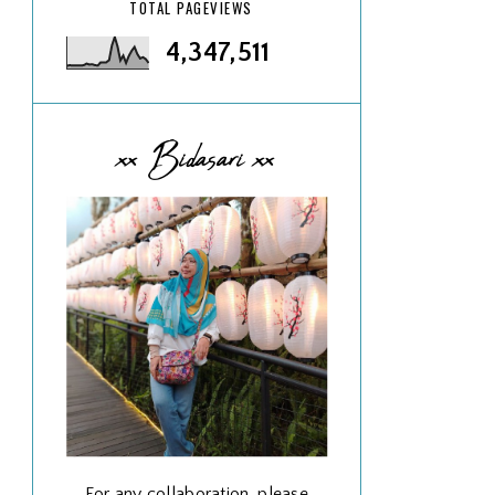
TOTAL PAGEVIEWS
4,347,511
xx Bidasari xx
For any collaboration, please