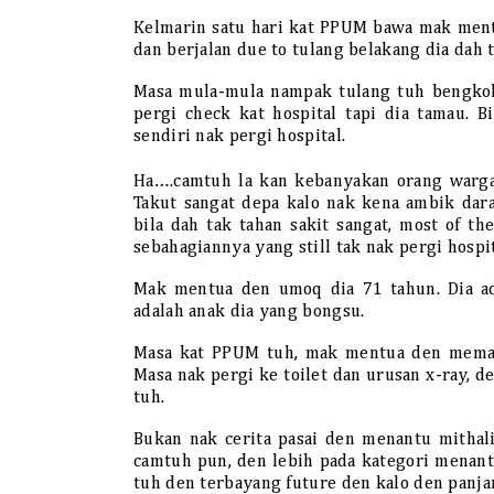
Kelmarin satu hari kat PPUM bawa mak mentu
dan berjalan due to tulang belakang dia dah
Masa mula-mula nampak tulang tuh bengkok,
pergi check kat hospital tapi dia tamau. Bi
sendiri nak pergi hospital.
Ha….camtuh la kan kebanyakan orang warga 
Takut sangat depa kalo nak kena ambik dara
bila dah tak tahan sakit sangat, most of 
sebahagiannya yang still tak nak pergi hospi
Mak mentua den umoq dia 71 tahun. Dia ad
adalah anak dia yang bongsu.
Masa kat PPUM tuh, mak mentua den memang 
Masa nak pergi ke toilet dan urusan x-ray, d
tuh.
Bukan nak cerita pasai den menantu mitha
camtuh pun, den lebih pada kategori menant
tuh den terbayang future den kalo den panj