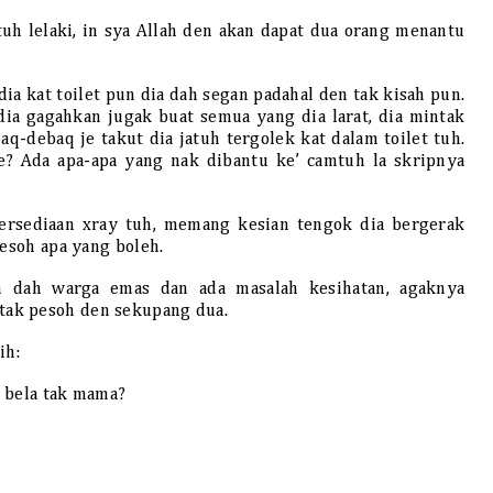
uh lelaki, in sya Allah den akan dapat dua orang menantu
a kat toilet pun dia dah segan padahal den tak kisah pun.
 dia gagahkan jugak buat semua yang dia larat, dia mintak
q-debaq je takut dia jatuh tergolek kat dalam toilet tuh.
e? Ada apa-apa yang nak dibantu ke’ camtuh la skripnya
ersediaan xray tuh, memang kesian tengok dia bergerak
pesoh apa yang boleh.
n dah warga emas dan ada masalah kesihatan, agaknya
ak pesoh den sekupang dua.
ih:
A bela tak mama?