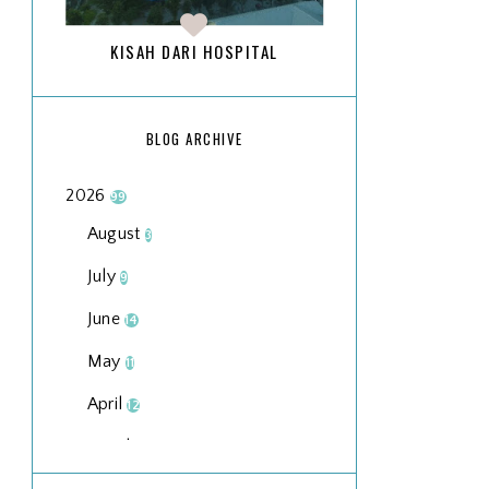
KISAH DARI HOSPITAL
BLOG ARCHIVE
2026
99
August
3
July
9
June
14
May
11
April
12
March
18