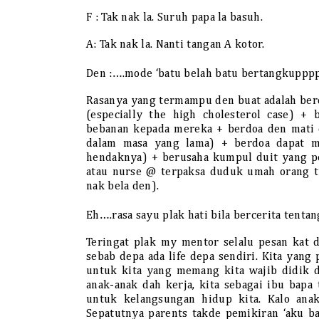
F : Tak nak la. Suruh papa la basuh.
A: Tak nak la. Nanti tangan A kotor.
Den :….mode ‘batu belah batu bertangkupppp
Rasanya yang termampu den buat adalah ber
(especially the high cholesterol case) +
bebanan kepada mereka + berdoa den mati d
dalam masa yang lama) + berdoa dapat m
hendaknya) + berusaha kumpul duit yang pe
atau nurse @ terpaksa duduk umah orang tu
nak bela den).
Eh….rasa sayu plak hati bila bercerita tenta
Teringat plak my mentor selalu pesan kat 
sebab depa ada life depa sendiri. Kita yang
untuk kita yang memang kita wajib didik d
anak-anak dah kerja, kita sebagai ibu bapa
untuk kelangsungan hidup kita. Kalo anak
Sepatutnya parents takde pemikiran ‘aku ba