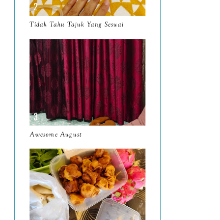
March
11
Tidak Tahu Tajuk Yang Sesuai
February
8
January
14
2024
130
December
19
November
12
October
10
Awesome August
September
13
August
9
July
12
June
5