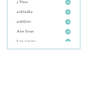
3 Nusa
33
June
6
aidiladha
1
May
7
aidilfitri
2
April
8
Alor Setar
2
March
6
baju renang
1
February
9
baking
2
January
11
baking class
3
2022
102
Bali
82
December
12
bandar seri iskandar
2
November
11
Bandung
1
October
6
Batam
18
September
4