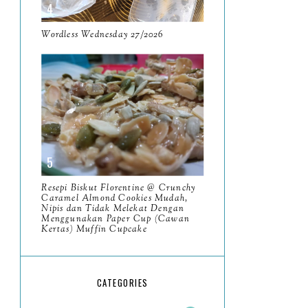
May
11
April
Wordless Wednesday 27/2026
13
March
11
February
9
January
6
2023
93
December
11
Resepi Biskut Florentine @ Crunchy
November
Caramel Almond Cookies Mudah,
8
Nipis dan Tidak Melekat Dengan
Menggunakan Paper Cup (Cawan
October
11
Kertas) Muffin Cupcake
September
7
August
5
CATEGORIES
July
4