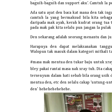
baguih-baguih dan support aku’. Camtuh la p
Ada satu ayat den baca kat mana den tak ing
camtuh la yang bermaksud bila kita sebaga
daripada mak ayah, kerah kudrat orang tua t
pada mak pak kita selalu pun jangan la pulak 
Den sekarang adalah seorang menantu dan jug
Harapnya den dapat melaksanakan tangg
Walopun tak masuk dalam kategori mithali ta
#masa mak mentua den tukar baju untuk xray 
bley pakai rantai masa nak xray tuh. Dia caka
tersenyum dalam hati sebab bila orang usik
mentua den, etc den selalu cakap ‘untung-u
den’ hehehehehehehe.