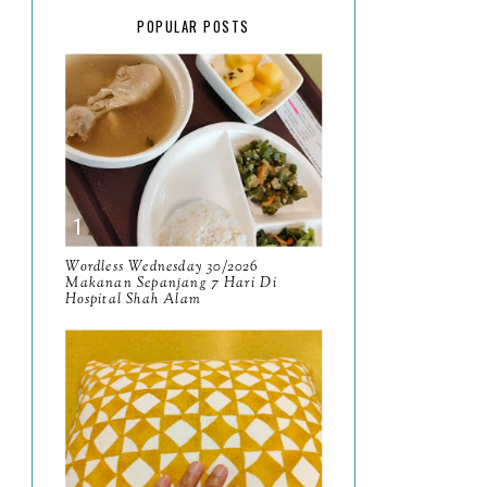
February
15
POPULAR POSTS
January
17
2025
134
December
15
November
14
October
13
September
9
Wordless Wednesday 30/2026
Makanan Sepanjang 7 Hari Di
Hospital Shah Alam
August
8
July
14
June
10
May
9
April
9