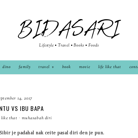
BIDASARI
Lifestyle • Travel • Books • Foods
dino
family
travel
book
movie
life like that
cont
eptember 14, 2017
NTU VS IBU BAPA
e like that
·
muhasabah diri
bir je padahal nak ceite pasal diri den je pun.