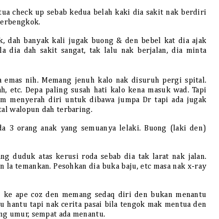
a check up sebab kedua belah kaki dia sakit nak berdiri
 terbengkok.
 dah banyak kali jugak buong & den bebel kat dia ajak
la dia dah sakit sangat, tak lalu nak berjalan, dia minta
emas nih. Memang jenuh kalo nak disuruh pergi spital.
h, etc. Depa paling susah hati kalo kena masuk wad. Tapi
them menyerah diri untuk dibawa jumpa Dr tapi ada jugak
tal walopun dah terbaring.
a 3 orang anak yang semuanya lelaki. Buong (laki den)
duduk atas kerusi roda sebab dia tak larat nak jalan.
en la temankan. Pesohkan dia buka baju, etc masa nak x-ray
li ke ape coz den memang sedaq diri den bukan menantu
u hantu tapi nak cerita pasai bila tengok mak mentua den
ang umur, sempat ada menantu.