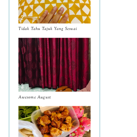
April
9
March
11
Tidak Tahu Tajuk Yang Sesuai
February
8
January
14
2024
130
December
19
November
12
October
10
Awesome August
September
13
August
9
July
12