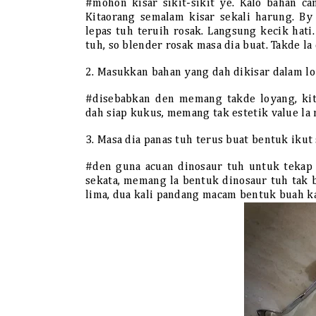
#mohon kisar sikit-sikit ye. Kalo bahan c
Kitaorang semalam kisar sekali harung. By
lepas tuh teruih rosak. Langsung kecik hati
tuh, so blender rosak masa dia buat. Takde l
2. Masukkan bahan yang dah dikisar dalam lo
#disebabkan den memang takde loyang, kit
dah siap kukus, memang tak estetik value la 
3. Masa dia panas tuh terus buat bentuk ikut
#den guna acuan dinosaur tuh untuk tekap 
sekata, memang la bentuk dinosaur tuh tak
lima, dua kali pandang macam bentuk buah ka