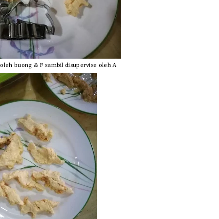
leh buong & F sambil disupervise oleh A