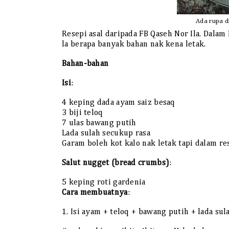
Ada rupa d
Resepi asal daripada FB Qaseh Nor Ila. Dalam
la berapa banyak bahan nak kena letak.
Bahan-bahan
Isi
:
4 keping dada ayam saiz besaq
3 biji teloq
7 ulas bawang putih
Lada sulah secukup rasa
Garam boleh kot kalo nak letak tapi dalam r
Salut nugget (bread crumbs)
:
5 keping roti gardenia
Cara membuatnya
:
1. Isi ayam + teloq + bawang putih + lada su