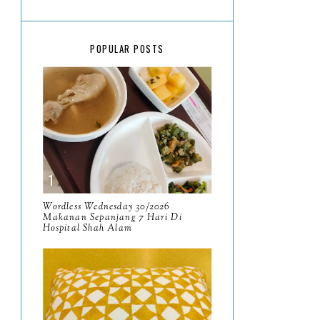
March
18
February
15
POPULAR POSTS
January
17
2025
134
December
15
November
14
October
13
September
9
Wordless Wednesday 30/2026
Makanan Sepanjang 7 Hari Di
Hospital Shah Alam
August
8
July
14
June
10
May
9