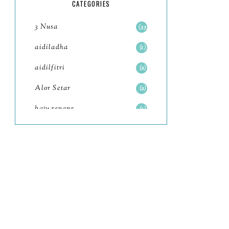
5
CATEGORIES
July
4
3 Nusa
33
June
6
aidiladha
1
May
7
aidilfitri
2
April
8
Alor Setar
2
March
6
baju renang
1
February
9
baking
2
January
11
baking class
3
2022
102
Bali
82
December
12
bandar seri iskandar
2
November
11
Bandung
1
October
6