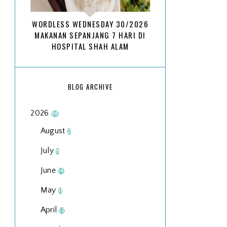
WORDLESS WEDNESDAY 30/2026
MAKANAN SEPANJANG 7 HARI DI
HOSPITAL SHAH ALAM
BLOG ARCHIVE
2026
98
August
2
July
9
June
14
May
11
April
12