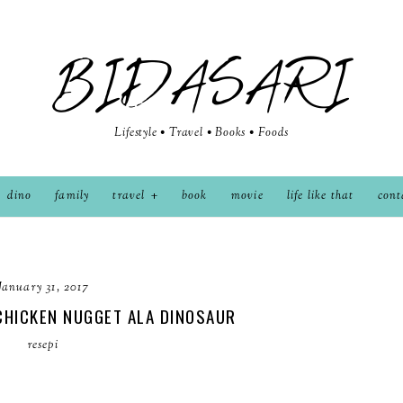
BIDASARI
Lifestyle • Travel • Books • Foods
dino
family
travel
book
movie
life like that
cont
January 31, 2017
CHICKEN NUGGET ALA DINOSAUR
resepi