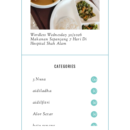
2023
93
December
11
November
8
Wordless Wednesday 30/2026
October
Makanan Sepanjang 7 Hari Di
11
Hospital Shah Alam
September
7
August
5
CATEGORIES
July
4
3 Nusa
33
June
6
aidiladha
1
May
7
aidilfitri
2
April
8
Alor Setar
2
March
6
baju renang
1
February
9