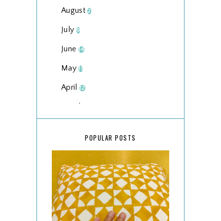
August
2
July
9
June
14
May
11
April
12
March
18
February
15
POPULAR POSTS
January
17
2025
134
December
15
November
14