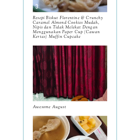
November
12
Resepi Biskut Florentine @ Crunchy
October
Caramel Almond Cookies Mudah,
10
Nipis dan Tidak Melekat Dengan
Menggunakan Paper Cup (Cawan
September
13
Kertas) Muffin Cupcake
August
9
July
12
June
5
May
11
April
13
March
Awesome August
11
February
9
January
6