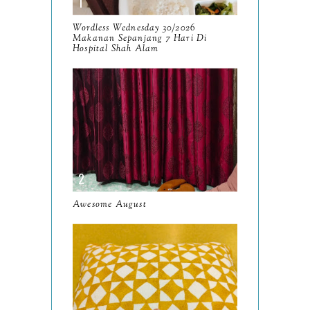
September
9
Wordless Wednesday 30/2026
Makanan Sepanjang 7 Hari Di
August
Hospital Shah Alam
8
July
14
June
10
May
9
April
9
March
11
Awesome August
February
8
January
14
2024
130
December
19