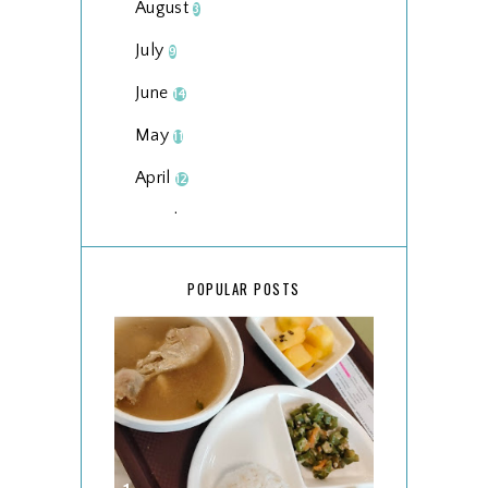
August
3
July
9
June
14
May
11
April
12
March
18
February
15
POPULAR POSTS
January
17
2025
134
December
15
November
14
October
13