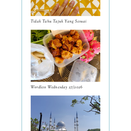
November
12
October
10
Tidak Tahu Tajuk Yang Sesuai
September
13
August
9
July
12
June
5
May
11
April
13
Wordless Wednesday 27/2026
March
11
February
9
January
6