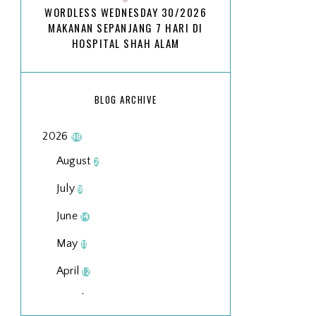
WORDLESS WEDNESDAY 30/2026
MAKANAN SEPANJANG 7 HARI DI
HOSPITAL SHAH ALAM
BLOG ARCHIVE
2026
98
August
2
July
9
June
14
May
11
April
12
March
18