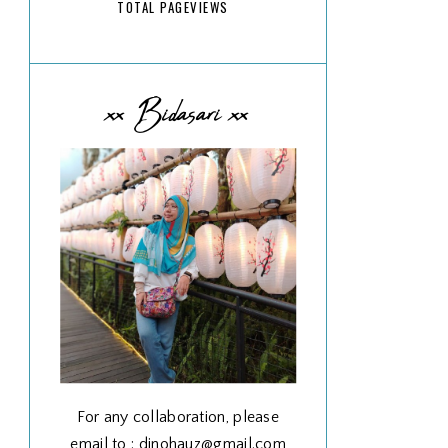
TOTAL PAGEVIEWS
xx Bidasari xx
For any collaboration, please
email to : dinohauz@gmail.com