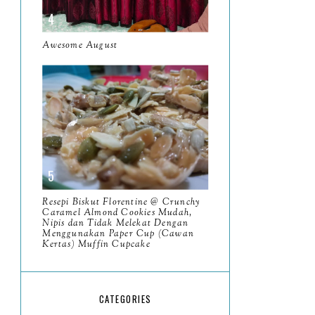
May
11
April
Awesome August
13
March
11
February
9
January
6
2023
93
December
11
Resepi Biskut Florentine @ Crunchy
November
Caramel Almond Cookies Mudah,
8
Nipis dan Tidak Melekat Dengan
Menggunakan Paper Cup (Cawan
October
11
Kertas) Muffin Cupcake
September
7
August
5
CATEGORIES