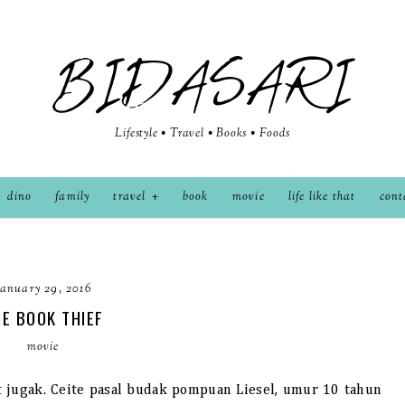
BIDASARI
Lifestyle • Travel • Books • Foods
dino
family
travel
book
movie
life like that
cont
January 29, 2016
E BOOK THIEF
movie
 jugak.
Ceite pasal budak pompuan Liesel, umur 10 tahun