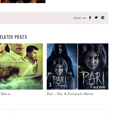
share on:
ELATED POSTS
 Movie
Pari : Not A Fairytale Movie