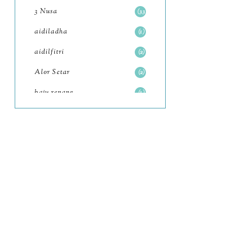
July
4
3 Nusa
33
June
6
aidiladha
1
May
7
aidilfitri
2
April
8
Alor Setar
2
March
6
baju renang
1
February
9
baking
2
January
11
baking class
3
2022
102
Bali
82
December
12
bandar seri iskandar
2
November
11
Bandung
1
October
6
Batam
18
September
4