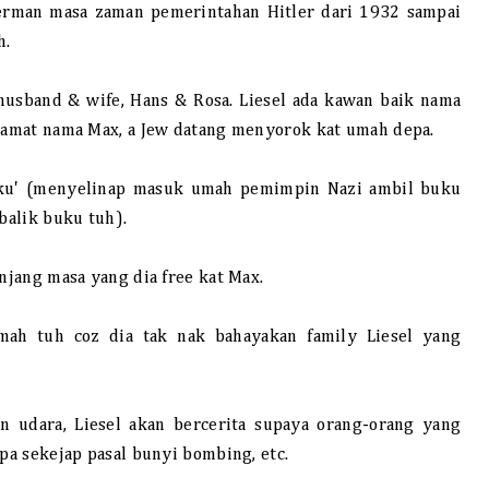
erman masa zaman pemerintahan Hitler dari 1932 sampai
h.
 husband & wife, Hans & Rosa. Liesel ada kawan baik nama
 mamat nama Max, a Jew datang menyorok kat umah depa.
buku' (menyelinap masuk umah pemimpin Nazi ambil buku
 balik buku tuh).
anjang masa yang dia free kat Max.
mah tuh coz dia tak nak bahayakan family Liesel yang
 udara, Liesel akan bercerita supaya orang-orang yang
upa sekejap pasal bunyi bombing, etc.