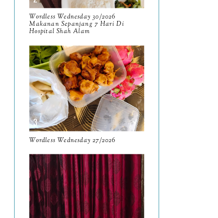
9
Wordless Wednesday 30/2026
March
11
Makanan Sepanjang 7 Hari Di
Hospital Shah Alam
February
8
January
14
2024
130
December
19
November
12
October
10
Wordless Wednesday 27/2026
September
13
August
9
July
12
June
5