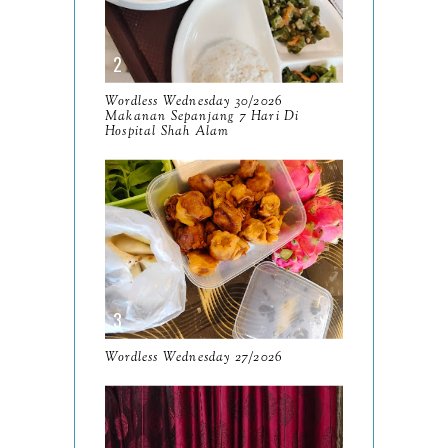
May
9
April
9
March
Wordless Wednesday 30/2026
11
Makanan Sepanjang 7 Hari Di
Hospital Shah Alam
February
8
January
14
2024
130
December
19
November
12
October
10
Wordless Wednesday 27/2026
September
13
August
9