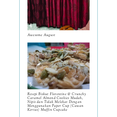
July
12
June
5
May
11
April
13
Awesome August
March
11
February
9
January
6
2023
93
December
11
Resepi Biskut Florentine @ Crunchy
November
8
Caramel Almond Cookies Mudah,
Nipis dan Tidak Melekat Dengan
October
Menggunakan Paper Cup (Cawan
11
Kertas) Muffin Cupcake
September
7