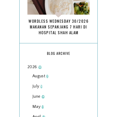
WORDLESS WEDNESDAY 30/2026
MAKANAN SEPANJANG 7 HARI DI
HOSPITAL SHAH ALAM
BLOG ARCHIVE
2026
98
August
2
July
9
June
14
May
11
April