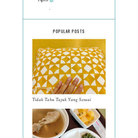
12
March
18
February
15
POPULAR POSTS
January
17
2025
134
December
15
November
14
October
13
September
9
Tidak Tahu Tajuk Yang Sesuai
August
8
July
14
June
10