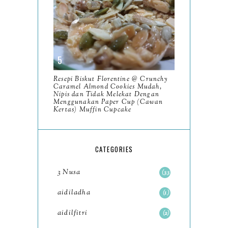
9
January
6
Lawatan Mahabbah dan
Kembara Ilmu 2 Hari 1
Malam K...
Resepi Biskut Florentine @ Crunchy
BTS From Nobodies to
Caramel Almond Cookies Mudah,
Nipis dan Tidak Melekat Dengan
Legends
Menggunakan Paper Cup (Cawan
Kertas) Muffin Cupcake
Pusingan Akhir Mountain
Dew Dew Challenge
2023 Rai...
CATEGORIES
17 Sebab Kenapa Perlu
3 Nusa
33
Melawat Perak Pada
aidiladha
Tahun 2024
1
Membaca Jambatan Ilmu -
aidilfitri
2
96 Buah Buku Dibaca