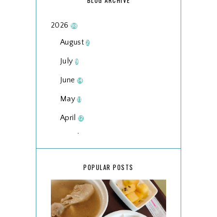
2026
98
August
2
July
9
June
14
May
11
April
12
March
18
February
15
POPULAR POSTS
January
17
2025
134
December
15