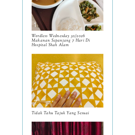
November
14
October
13
September
9
Wordless Wednesday 30/2026
Makanan Sepanjang 7 Hari Di
August
Hospital Shah Alam
8
July
14
June
10
May
9
April
9
March
11
Tidak Tahu Tajuk Yang Sesuai
February
8
January
14