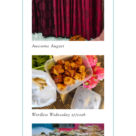
2024
130
December
19
November
12
October
10
Awesome August
September
13
August
9
July
12
June
5
May
11
April
13
Wordless Wednesday 27/2026
March
11
February