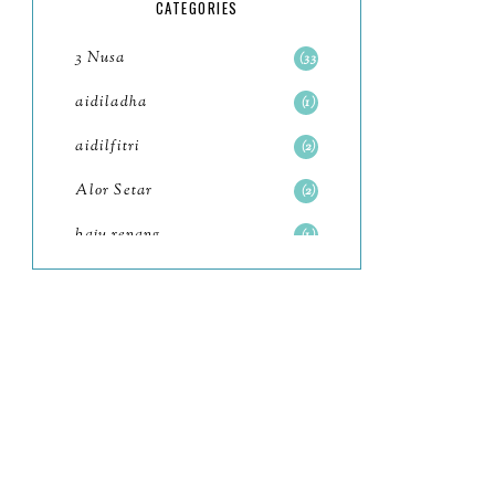
CATEGORIES
Upt...
Pengalaman Menginap 2
3 Nusa
33
Hari 1 Malam di BMC
aidiladha
1
Hotel Ipoh
aidilfitri
2
Tempat Menarik Tapah:
Tapah Street Arts Mural
Alor Setar
2
Jalan-Jalan Cari Makan
baju renang
1
2023 Tapah dan Ipoh
baking
2
2H1M Ha...
baking class
3
Tempat Menarik Ipoh
Masjid Panglima Kinta,
Bali
82
Ipoh Ba...
bandar seri iskandar
2
WHY AL-AQSA? WHY
Bandung
1
JERUSALEM?