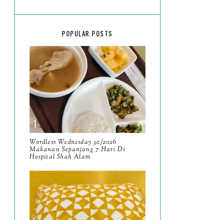
March
18
February
15
POPULAR POSTS
January
17
2025
134
December
15
November
14
October
13
September
9
Wordless Wednesday 30/2026
Makanan Sepanjang 7 Hari Di
Hospital Shah Alam
August
8
July
14
June
10
May
9