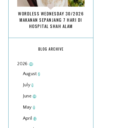
WORDLESS WEDNESDAY 30/2026
MAKANAN SEPANJANG 7 HARI DI
HOSPITAL SHAH ALAM
BLOG ARCHIVE
2026
98
August
2
July
9
June
14
May
11
April
12