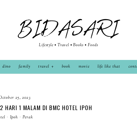
BIDASARI
Lifestyle • Travel • Books • Foods
dino
family
travel
book
movie
life like that
cont
October 25, 2023
 HARI 1 MALAM DI BMC HOTEL IPOH
tel
·
Ipoh
·
Perak