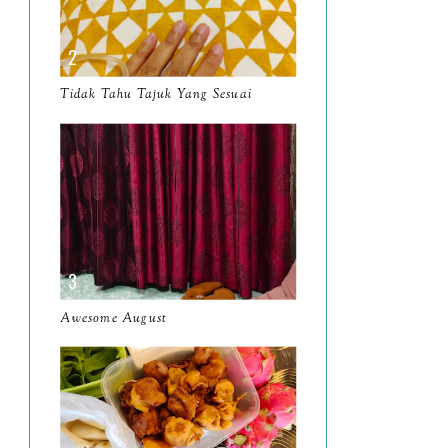
April
9
March
11
Tidak Tahu Tajuk Yang Sesuai
February
8
January
14
2024
130
December
19
November
12
October
10
Awesome August
September
13
August
9
July
12