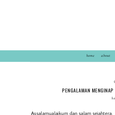
home
about
PENGALAMAN MENGINAP 2
ho
Assalamualaikum dan salam sejahtera.