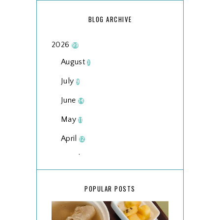
BLOG ARCHIVE
2026
99
August
3
July
9
June
14
May
11
April
12
March
18
February
15
POPULAR POSTS
January
17
2025
134