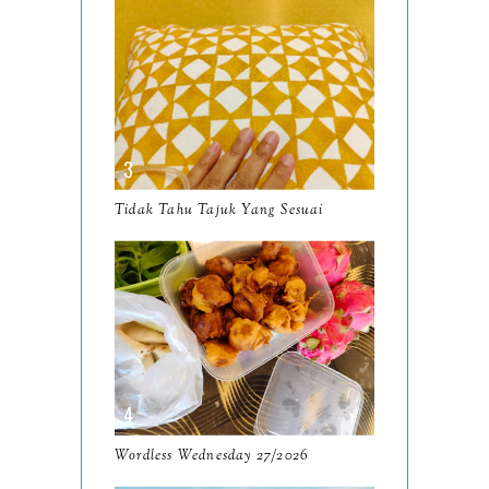
January
14
2024
130
December
19
November
12
October
10
Tidak Tahu Tajuk Yang Sesuai
September
13
August
9
July
12
June
5
May
11
April
13
Wordless Wednesday 27/2026
March