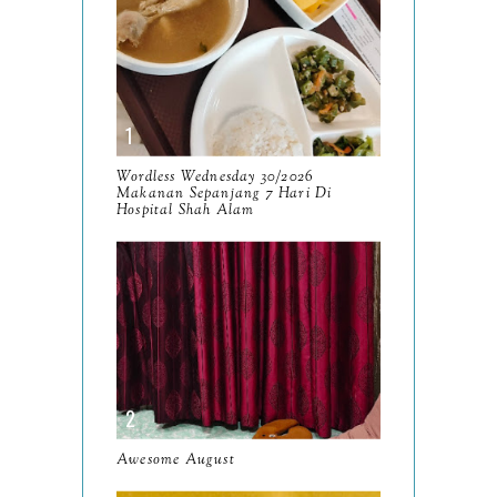
December
15
November
14
October
13
September
9
Wordless Wednesday 30/2026
Makanan Sepanjang 7 Hari Di
August
Hospital Shah Alam
8
July
14
June
10
May
9
April
9
March
11
Awesome August
February
8