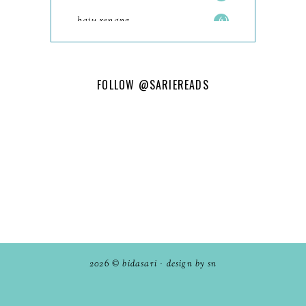
Tempat Menarik Tapah:
baju renang
1
Tapah Street Arts Mural
baking
2
Jalan-Jalan Cari Makan
2023 Tapah dan Ipoh
baking class
3
FOLLOW
@SARIEREADS
2H1M Ha...
Bali
82
Tempat Menarik Ipoh
bandar seri iskandar
2
Masjid Panglima Kinta,
Ipoh Ba...
Bandung
1
WHY AL-AQSA? WHY
Batam
18
JERUSALEM?
Batu Gajah
6
5 Underated KDrama Yang
beauty
7
Sebenarnya Masterpiece
dan...
2026 ©
bidasari
·
design by sn
Bentong
1
Aktiviti Menarik di FRIM
berita
1