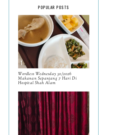
February
15
POPULAR POSTS
January
17
2025
134
December
15
November
14
October
13
September
9
Wordless Wednesday 30/2026
Makanan Sepanjang 7 Hari Di
Hospital Shah Alam
August
8
July
14
June
10
May
9
April
9