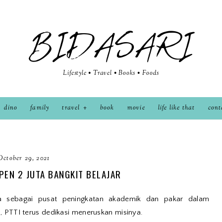
BIDASARI
Lifestyle • Travel • Books • Foods
dino
family
travel
book
movie
life like that
cont
October 29, 2021
PEN 2 JUTA BANGKIT BELAJAR
a sebagai pusat peningkatan akademik dan pakar dalam
), PTTI terus dedikasi meneruskan misinya.