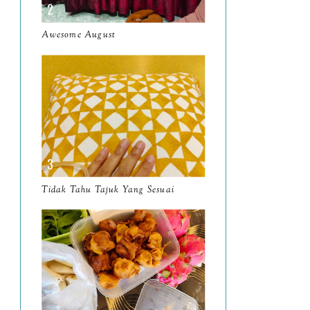
March
11
Awesome August
February
8
January
14
2024
130
December
19
November
12
October
10
Tidak Tahu Tajuk Yang Sesuai
September
13
August
9
July
12
June
5