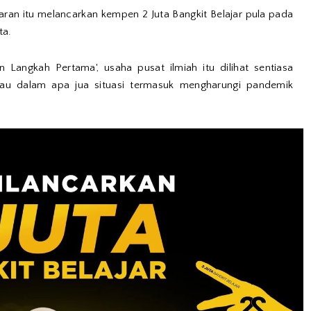
ran itu melancarkan kempen 2 Juta Bangkit Belajar pula pada
ta.
Langkah Pertama', usaha pusat ilmiah itu dilihat sentiasa
lau dalam apa jua situasi termasuk mengharungi pandemik