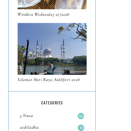
May
11
April
Wordless Wednesday 27/2026
13
March
11
February
9
January
6
2023
93
December
11
Selamat Hari Raya Aidilfitri 2026
November
8
October
11
CATEGORIES
September
7
3 Nusa
33
August
5
aidiladha
1
July
4