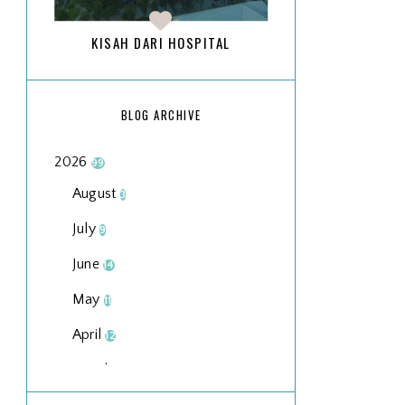
KISAH DARI HOSPITAL
BLOG ARCHIVE
2026
99
August
3
July
9
June
14
May
11
April
12
March
18