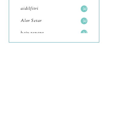
aidilfitri
2
June
6
Alor Setar
2
May
7
baju renang
1
April
8
baking
2
March
6
baking class
February
3
9
January
Bali
82
11
bandar seri iskandar
2
2022
102
Bandung
1
December
12
Batam
November
18
11
October
Batu Gajah
6
6
September
beauty
7
4