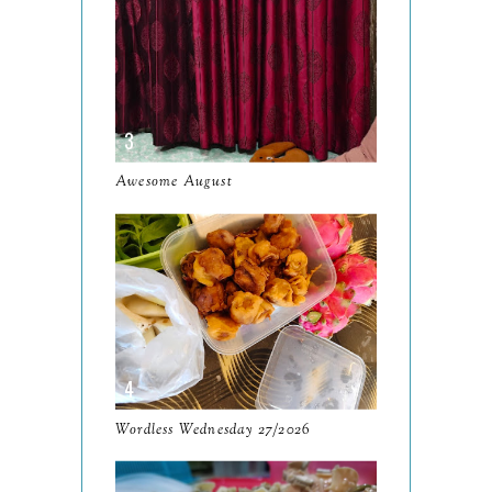
2024
130
December
19
November
12
October
10
Awesome August
September
13
August
9
July
12
June
5
May
11
April
13
Wordless Wednesday 27/2026
March
11