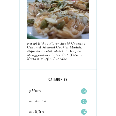
February
9
January
6
2023
93
December
11
Resepi Biskut Florentine @ Crunchy
November
8
Caramel Almond Cookies Mudah,
Nipis dan Tidak Melekat Dengan
October
Menggunakan Paper Cup (Cawan
11
Kertas) Muffin Cupcake
September
7
August
5
CATEGORIES
July
4
3 Nusa
33
June
6
aidiladha
1
May
7
aidilfitri
2
April
8