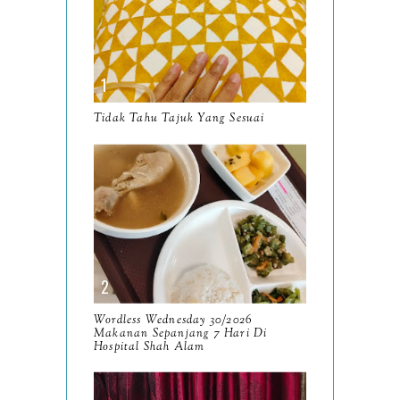
December
15
November
14
October
13
September
9
Tidak Tahu Tajuk Yang Sesuai
August
8
July
14
June
10
May
9
April
9
March
Wordless Wednesday 30/2026
11
Makanan Sepanjang 7 Hari Di
Hospital Shah Alam
February
8
January
14