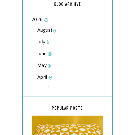
BLOG ARCHIVE
2026
98
August
2
July
9
June
14
May
11
April
12
March
18
February
15
POPULAR POSTS
January
17
2025
134