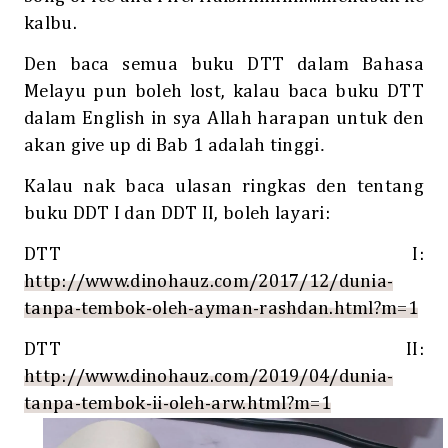
kalbu.
Den baca semua buku
DTT
dalam Bahasa
Melayu pun boleh lost, kalau baca buku
DTT
dalam English in sya Allah harapan untuk den
.
akan give up di Bab 1 adalah tinggi
Kalau nak baca ulasan ringkas den tentang
buku DDT I dan DDT II, boleh layari:
DTT
I:
http://www.dinohauz.com/2017/12/dunia-
tanpa-tembok-oleh-ayman-rashdan.html?m=1
DTT
II:
http://www.dinohauz.com/2019/04/dunia-
tanpa-tembok-ii-oleh-arw.html?m=1