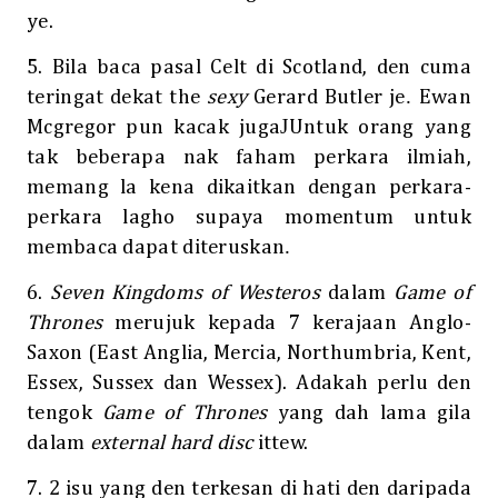
ye.
5. Bila baca pasal Celt di Scotland, den cuma
.
teringat dekat the
sexy
Gerard Butler je
Ewan
J
Mcgregor pun kacak juga
Untuk orang yang
tak beberapa nak faham perkara ilmiah,
memang la kena dikaitkan dengan perkara-
perkara lagho supaya momentum untuk
.
membaca dapat diteruskan
6.
Seven Kingdoms of Westeros
dalam
Game of
Thrones
merujuk kepada 7 kerajaan Anglo-
Saxon (East Anglia, Mercia, Northumbria, Kent,
Essex, Sussex dan Wessex). Adakah perlu den
tengok
Game of Thrones
yang dah lama gila
dalam
external hard disc
ittew.
7. 2 isu yang den terkesan di hati den daripada