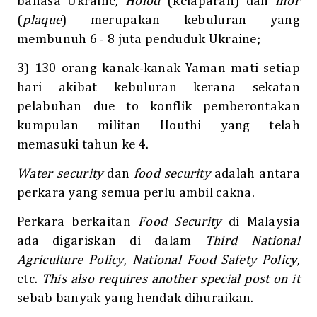
bahasa Ukraine,
Holod
(kelaparan) dan
mor
(
plaque
) merupakan kebuluran yang
membunuh 6 - 8 juta penduduk Ukraine;
3) 130 orang kanak-kanak Yaman mati setiap
hari akibat kebuluran kerana sekatan
pelabuhan due to konflik pemberontakan
kumpulan militan Houthi yang telah
memasuki tahun ke 4.
Water security
dan
food security
adalah antara
perkara yang semua perlu ambil cakna.
Perkara berkaitan
Food Security
di Malaysia
ada digariskan di dalam
Third National
Agriculture Policy
,
National Food Safety Policy
,
etc.
This also requires another special post on it
sebab banyak yang hendak dihuraikan.