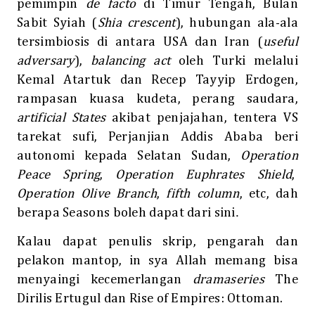
pemimpin
de facto
di Timur Tengah, Bulan
Sabit Syiah (
Shia crescent
), hubungan ala-ala
tersimbiosis di antara USA dan Iran (
useful
adversary
),
balancing act
oleh Turki melalui
Kemal Atartuk dan Recep Tayyip Erdogen,
rampasan kuasa kudeta, perang saudara,
artificial States
akibat penjajahan, tentera VS
tarekat sufi, Perjanjian Addis Ababa beri
autonomi kepada Selatan Sudan,
Operation
Peace Spring
,
Operation Euphrates Shield
,
Operation Olive Branch
,
fifth column
, etc, dah
.
berapa Seasons boleh dapat dari sini
Kalau dapat penulis skrip, pengarah dan
pelakon mantop, in sya Allah memang bisa
menyaingi kecemerlangan
dramaseries
The
Dirilis Ertugul dan Rise of Empires: Ottoman.