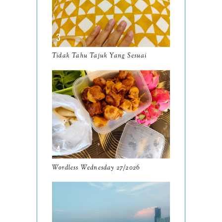
December
19
November
12
October
10
Tidak Tahu Tajuk Yang Sesuai
September
13
August
9
July
12
June
5
May
11
April
13
Wordless Wednesday 27/2026
March
11
February
9
January
6