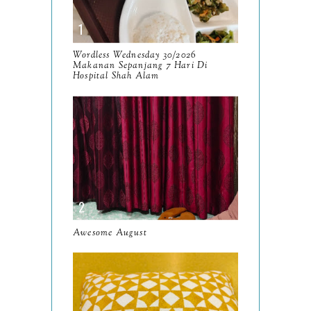
October
13
September
9
Wordless Wednesday 30/2026
Makanan Sepanjang 7 Hari Di
August
Hospital Shah Alam
8
July
14
June
10
May
9
April
9
March
11
Awesome August
February
8
January
14
2024
130