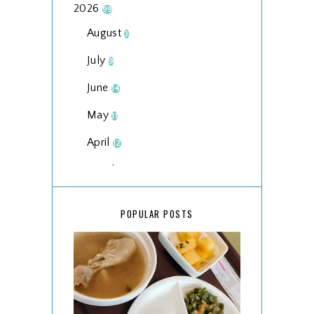
2026
99
August
3
July
9
June
14
May
11
April
12
March
18
February
15
POPULAR POSTS
January
17
2025
134
December
15
November
14