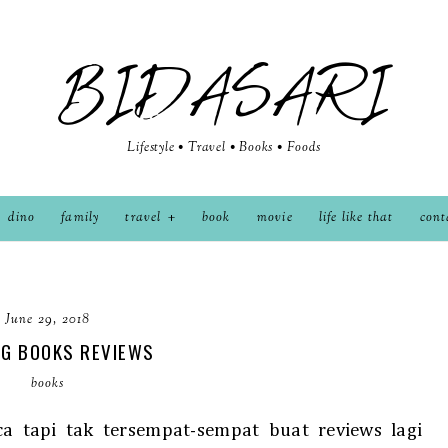
BIDASARI
Lifestyle • Travel • Books • Foods
dino
family
travel
book
movie
life like that
cont
June 29, 2018
NG BOOKS REVIEWS
books
 tapi tak tersempat-sempat buat reviews lagi