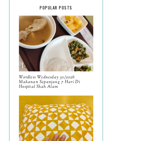
February
15
POPULAR POSTS
January
17
2025
134
December
15
November
14
October
13
September
9
Wordless Wednesday 30/2026
Makanan Sepanjang 7 Hari Di
Hospital Shah Alam
August
8
July
14
June
10
May
9
April
9