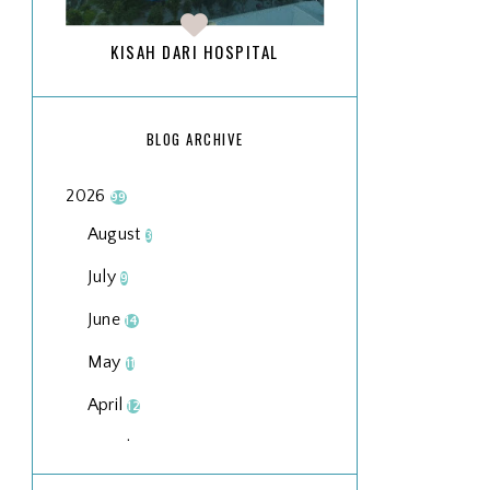
KISAH DARI HOSPITAL
BLOG ARCHIVE
2026
99
August
3
July
9
June
14
May
11
April
12
March
18