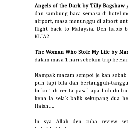
Angels of the Dark by Tilly Bagshaw
dan sambung baca semasa di hotel m
airport, masa menunggu di aiport unt
flight back to Malaysia. Den habis 
KLIA2.
The Woman Who Stole My Life by Mar
dalam masa 1 hari sebelum trip ke Han
Nampak macam sempoi je kan sebab n
pun tapi bila dah bertangguh-tangg
buku tuh cerita pasal apa huhuhuhu
kena la selak balik sekupang dua h
Haish….
In sya Allah den cuba review se