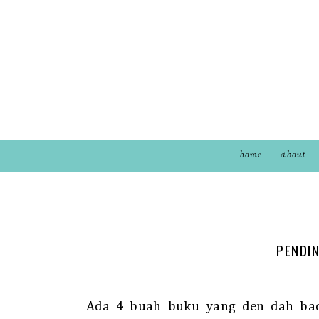
home
about
PENDI
Ada 4 buah buku yang den dah baca