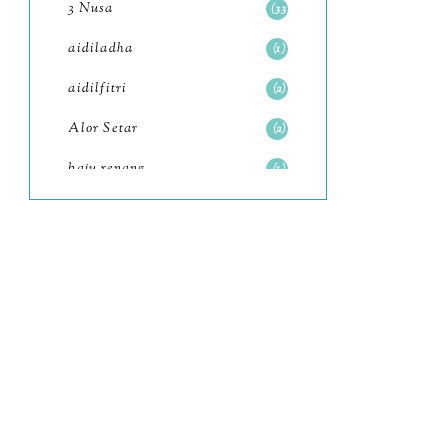
3 Nusa
33
June
6
aidiladha
1
May
7
aidilfitri
2
April
8
Alor Setar
2
March
6
baju renang
1
February
9
baking
2
January
11
baking class
3
2022
102
Bali
82
December
12
bandar seri iskandar
2
November
11
Bandung
1
October
6
Batam
18
September
4