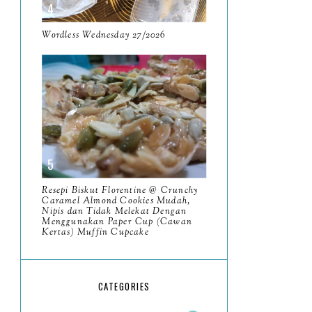
May
11
April
Wordless Wednesday 27/2026
13
March
11
February
9
January
6
2023
93
December
11
Resepi Biskut Florentine @ Crunchy
November
Caramel Almond Cookies Mudah,
8
Nipis dan Tidak Melekat Dengan
Menggunakan Paper Cup (Cawan
October
11
Kertas) Muffin Cupcake
September
7
August
5
CATEGORIES
July
4