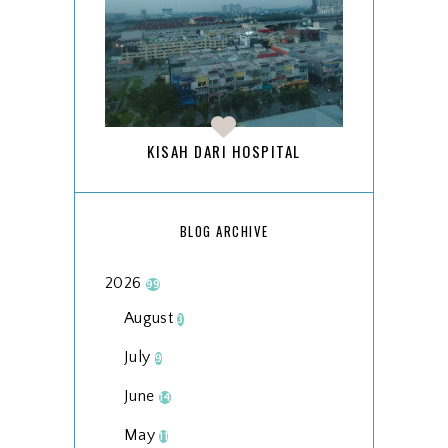
KISAH DARI HOSPITAL
BLOG ARCHIVE
2026
99
August
3
July
9
June
14
May
11