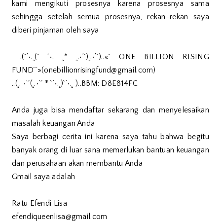
kami mengikuti prosesnya karena prosesnya sama
sehingga setelah semua prosesnya, rekan-rekan saya
diberi pinjaman oleh saya
.(`’•.¸(` ‘•. ¸* ¸.•’´)¸.•’´)..«´ ONE BILLION RISING
FUND¨`»(onebillionrisingfund@gmail.com)
..(¸. •’´(¸.•’´ * `’•.¸)`’•.¸ )..BBM: D8E814FC
Anda juga bisa mendaftar sekarang dan menyelesaikan
masalah keuangan Anda
Saya berbagi cerita ini karena saya tahu bahwa begitu
banyak orang di luar sana memerlukan bantuan keuangan
dan perusahaan akan membantu Anda
Gmail saya adalah
Ratu Efendi Lisa
efendiqueenlisa@gmail.com