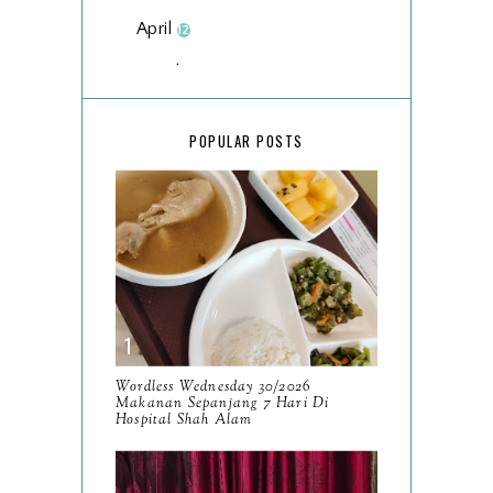
April
12
March
18
February
15
POPULAR POSTS
January
17
2025
134
December
15
November
14
October
13
September
9
Wordless Wednesday 30/2026
Makanan Sepanjang 7 Hari Di
August
Hospital Shah Alam
8
July
14