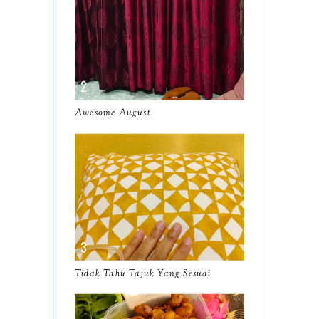
June
10
May
9
April
9
March
11
Awesome August
February
8
January
14
2024
130
December
19
November
12
October
10
Tidak Tahu Tajuk Yang Sesuai
September
13
August
9