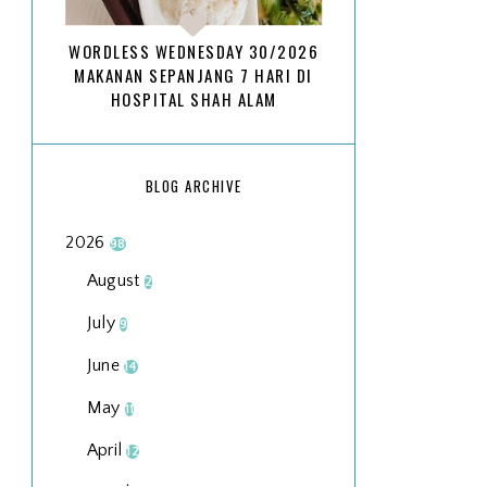
WORDLESS WEDNESDAY 30/2026
MAKANAN SEPANJANG 7 HARI DI
HOSPITAL SHAH ALAM
BLOG ARCHIVE
2026
98
August
2
July
9
June
14
May
11
April
12