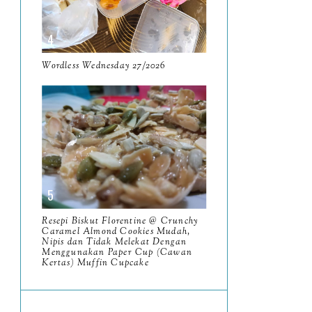
June
5
May
11
April
Wordless Wednesday 27/2026
13
March
11
February
9
January
6
2023
93
December
11
Resepi Biskut Florentine @ Crunchy
November
Caramel Almond Cookies Mudah,
8
Nipis dan Tidak Melekat Dengan
Menggunakan Paper Cup (Cawan
October
11
Kertas) Muffin Cupcake
September
7
August