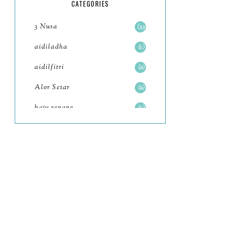
5
CATEGORIES
July
4
3 Nusa
33
June
6
aidiladha
1
May
7
aidilfitri
2
April
8
Alor Setar
2
March
6
baju renang
1
February
9
baking
2
January
11
baking class
3
2022
102
Bali
82
December
12
bandar seri iskandar
2
November
11
Bandung
1
October
6