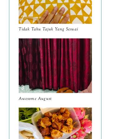
April
9
March
11
Tidak Tahu Tajuk Yang Sesuai
February
8
January
14
2024
130
December
19
November
12
October
10
Awesome August
September
13
August
9
July
12