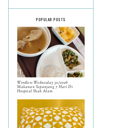
March
18
February
15
POPULAR POSTS
January
17
2025
134
December
15
November
14
October
13
September
9
Wordless Wednesday 30/2026
Makanan Sepanjang 7 Hari Di
Hospital Shah Alam
August
8
July
14
June
10
May
9