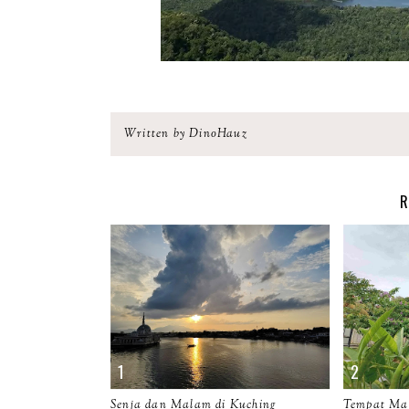
Written by DinoHauz
R
Senja dan Malam di Kuching
Tempat Mak