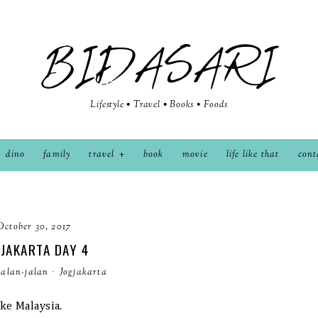
BIDASARI
Lifestyle • Travel • Books • Foods
dino
family
travel
book
movie
life like that
cont
October 30, 2017
JAKARTA DAY 4
jalan-jalan
·
Jogjakarta
 ke Malaysia.