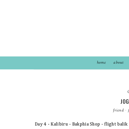
home
about
JOG
friend
·
Day 4 - Kalibiru - Bakphia Shop - flight balik