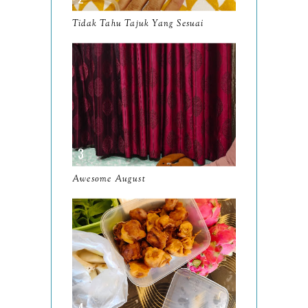
March
11
Tidak Tahu Tajuk Yang Sesuai
February
8
January
14
2024
130
December
19
November
12
October
10
Awesome August
September
13
August
9
July
12
June
5
May
11