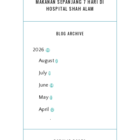
MAKANAN SEPANJANG 7 HARI DI
HOSPITAL SHAH ALAM
BLOG ARCHIVE
2026
98
August
2
July
9
June
14
May
11
April
12
March
18
February
15