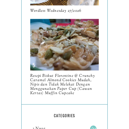
April
13
Wordless Wednesday 27/2026
March
11
February
9
January
6
2023
93
December
11
Resepi Biskut Florentine @ Crunchy
November
8
Caramel Almond Cookies Mudah,
Nipis dan Tidak Melekat Dengan
October
Menggunakan Paper Cup (Cawan
11
Kertas) Muffin Cupcake
September
7
August
5
CATEGORIES
July
4
3 Nusa
33