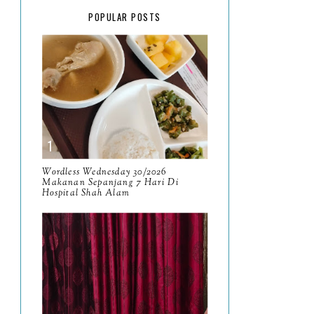
February
15
POPULAR POSTS
January
17
2025
134
December
15
November
14
October
13
September
9
Wordless Wednesday 30/2026
Makanan Sepanjang 7 Hari Di
Hospital Shah Alam
August
8
July
14
June
10
May
9
April
9