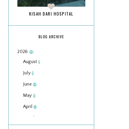
KISAH DARI HOSPITAL
BLOG ARCHIVE
2026
99
August
3
July
9
June
14
May
11
April
12
March
18