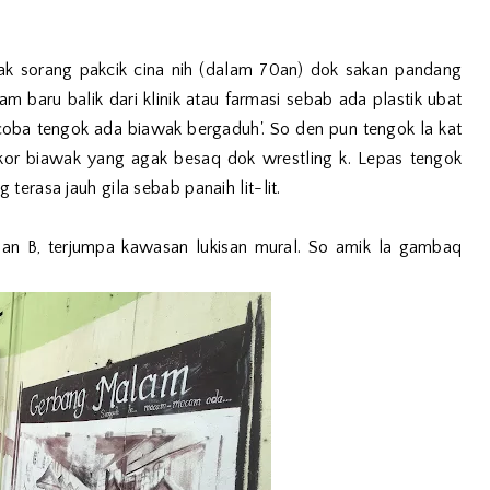
k sorang pakcik cina nih (dalam 70an) dok sakan pandang
 baru balik dari klinik atau farmasi sebab ada plastik ubat
 'coba tengok ada biawak bergaduh'. So den pun tengok la kat
kor biawak yang agak besaq dok wrestling k. Lepas tengok
terasa jauh gila sebab panaih lit-lit.
lan B, terjumpa kawasan lukisan mural. So amik la gambaq