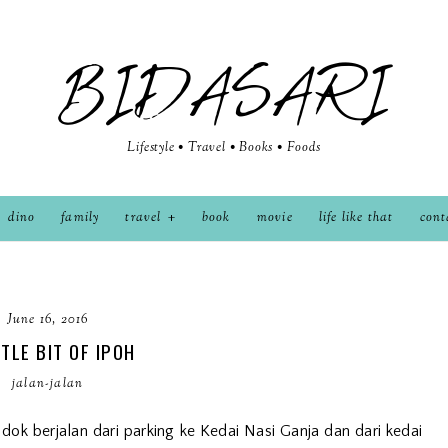
BIDASARI
Lifestyle • Travel • Books • Foods
dino
family
travel
book
movie
life like that
cont
June 16, 2016
TTLE BIT OF IPOH
jalan-jalan
ok berjalan dari parking ke Kedai Nasi Ganja dan dari kedai