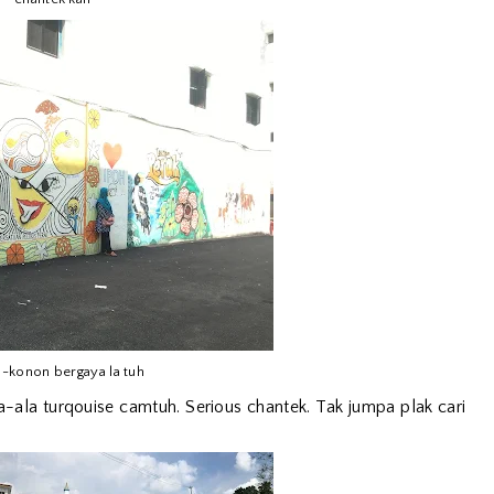
-konon bergaya la tuh
a-ala turqouise camtuh. Serious chantek. Tak jumpa plak cari