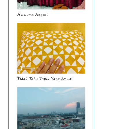
March
11
Awesome August
February
8
January
14
2024
130
December
19
November
12
October
10
Tidak Tahu Tajuk Yang Sesuai
September
13
August
9
July
12
June
5