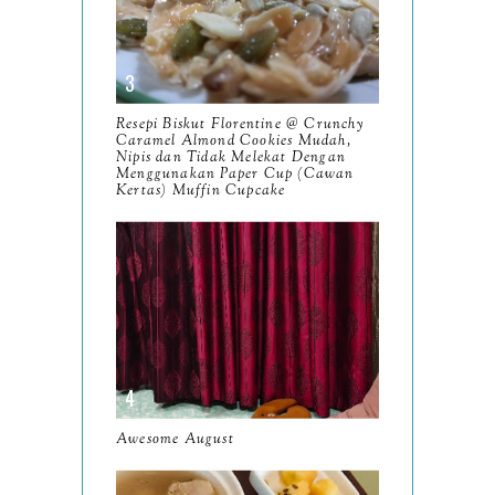
2024
130
December
19
November
12
Resepi Biskut Florentine @ Crunchy
October
Caramel Almond Cookies Mudah,
10
Nipis dan Tidak Melekat Dengan
Menggunakan Paper Cup (Cawan
September
13
Kertas) Muffin Cupcake
August
9
July
12
June
5
May
11
April
13
March
Awesome August
11
February
9