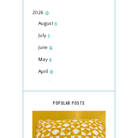
2026
98
August
2
July
9
June
14
May
11
April
12
March
18
February
15
POPULAR POSTS
January
17
2025
134
December
15