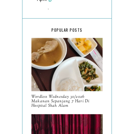
March
18
February
15
POPULAR POSTS
January
17
2025
134
December
15
November
14
October
13
September
9
Wordless Wednesday 30/2026
Makanan Sepanjang 7 Hari Di
August
Hospital Shah Alam
8
July
14
June
10