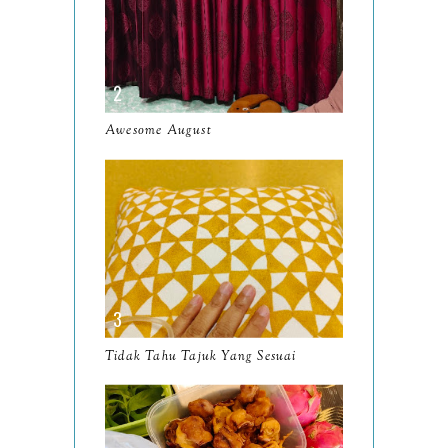
May
9
April
9
March
11
Awesome August
February
8
January
14
2024
130
December
19
November
12
October
10
Tidak Tahu Tajuk Yang Sesuai
September
13
August
9