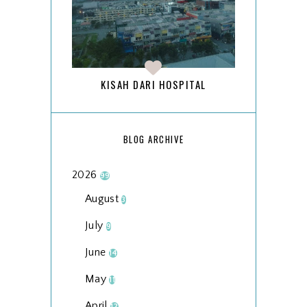
KISAH DARI HOSPITAL
BLOG ARCHIVE
2026
99
August
3
July
9
June
14
May
11
April
12