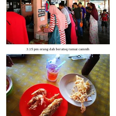
3.15 pm orang dah berat
oq ramai camnih