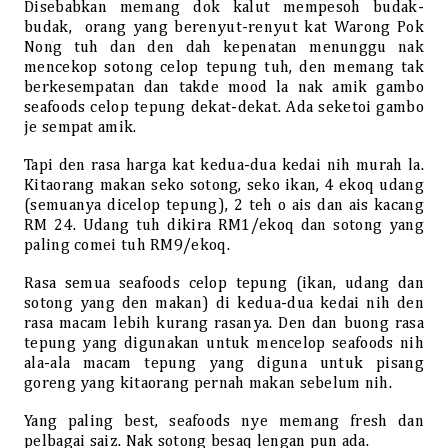
Disebabkan memang dok kalut mempesoh budak-
budak,
orang yang berenyut-renyut kat Warong Pok
Nong tuh dan den dah kepenatan menunggu nak
mencekop sotong celop tepung tuh, den memang tak
berkesempatan dan takde mood la nak amik gambo
seafoods celop tepung dekat-dekat. Ada seketoi gambo
je sempat amik.
Tapi den rasa harga kat kedua-dua kedai nih murah la.
Kitaorang makan seko sotong, seko ikan, 4 ekoq udang
(semuanya dicelop tepung), 2 teh o ais dan ais kacang
RM 24. Udang tuh dikira RM1/ekoq dan sotong yang
paling comei tuh RM9/ekoq.
Rasa semua seafoods celop tepung (ikan, udang dan
sotong yang den makan) di kedua-dua kedai nih den
rasa macam lebih kurang rasanya. Den dan buong rasa
tepung yang digunakan untuk mencelop seafoods nih
ala-ala macam tepung yang diguna untuk pisang
goreng yang kitaorang pernah makan sebelum nih.
Yang paling best, seafoods nye memang fresh dan
pelbagai saiz. Nak sotong besaq lengan pun ada.