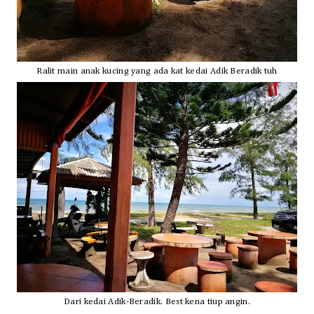
Ralit
main anak kucing yang ada kat kedai
Adik Beradik tuh
Dari kedai Adik
-Beradik
.
Best kena tiup angin.