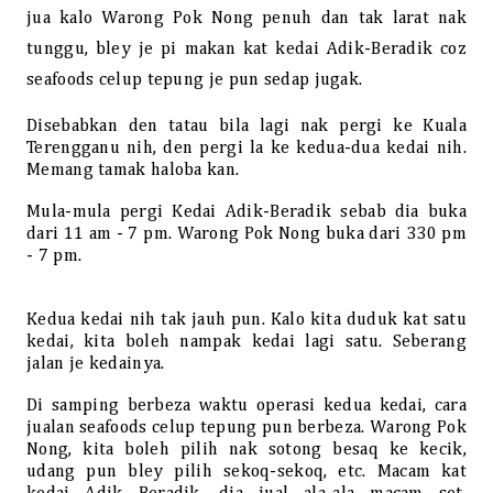
jua kalo Warong Pok Nong penuh dan tak larat nak
tunggu, bley je pi makan kat kedai Adik-Beradik coz
seafoods celup tepung je pun sedap jugak.
Disebabkan den tatau bila lagi nak pergi ke Kuala
Terengganu nih, den pergi la ke kedua-dua kedai nih.
Memang tamak haloba kan.
Mula-mula pergi Kedai Adik-Beradik sebab dia buka
dari 11 am - 7 pm. Warong Pok Nong buka dari 330 pm
- 7 pm.
Kedua kedai nih tak jauh pun. Kalo kita duduk kat satu
kedai, kita boleh nampak kedai lagi satu. Seberang
jalan je kedainya.
Di samping berbeza waktu operasi kedua kedai, cara
jualan seafoods celup tepung pun berbeza. Warong Pok
Nong, kita boleh pilih nak sotong besaq ke kecik,
udang pun bley pilih sekoq-sekoq, etc. Macam kat