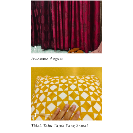
July
14
June
10
May
9
April
9
March
11
Awesome August
February
8
January
14
2024
130
December
19
November
12
October
10
Tidak Tahu Tajuk Yang Sesuai
September
13