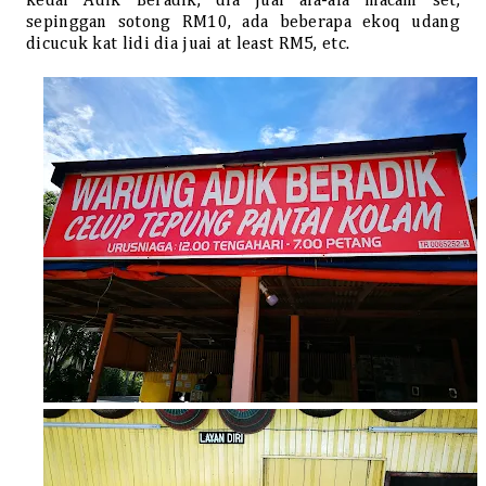
kedai Adik Beradik, dia jual ala-ala macam set,
sepinggan sotong RM10, ada beberapa ekoq udang
dicucuk kat lidi dia juai at least RM5, etc.