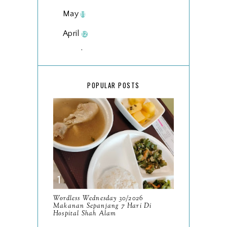
May
11
April
12
March
18
February
15
POPULAR POSTS
January
17
2025
134
December
15
November
14
October
13
September
9
Wordless Wednesday 30/2026
Makanan Sepanjang 7 Hari Di
August
Hospital Shah Alam
8