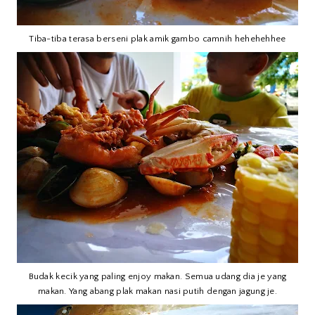
Tiba-tiba terasa berseni plak amik gambo camnih hehehehhee
Budak kecik yang paling enjoy makan. Semua udang dia je yang
makan. Yang abang plak makan nasi putih dengan jagung je.