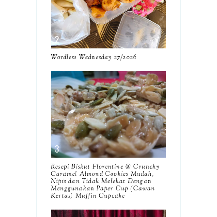
June
10
May
9
April
9
March
Wordless Wednesday 27/2026
11
February
8
January
14
2024
130
December
19
November
12
Resepi Biskut Florentine @ Crunchy
October
Caramel Almond Cookies Mudah,
10
Nipis dan Tidak Melekat Dengan
Menggunakan Paper Cup (Cawan
September
13
Kertas) Muffin Cupcake
August
9