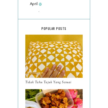
April
12
March
18
February
15
POPULAR POSTS
January
17
2025
134
December
15
November
14
October
13
September
9
Tidak Tahu Tajuk Yang Sesuai
August
8
July
14