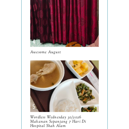
July
12
June
5
May
11
April
13
March
Awesome August
11
February
9
January
6
2023
93
December
11
November
8
Wordless Wednesday 30/2026
October
Makanan Sepanjang 7 Hari Di
11
Hospital Shah Alam