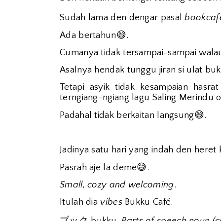
Sudah lama den dengar pasal
bookcaf
Ada bertahun
😅
.
Cumanya tidak tersampai-sampai walau
Asalnya hendak tunggu jiran si ulat buku
Tetapi asyik tidak kesampaian hasrat
terngiang-ngiang lagu Saling Merindu o
Padahal tidak berkaitan langsung
😅
.
Jadinya satu hari yang indah den heret 
Pasrah aje la deme
😅
.
Small, cozy and welcoming
.
Itulah dia
vibes
Bukku Café.
ブック
bukku.
Parts of speech noun (