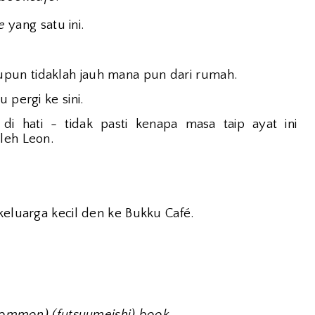
e
yang satu ini.
pun tidaklah jauh mana pun dari rumah.
 pergi ke sini.
 di hati - tidak pasti kenapa masa taip ayat ini
leh Leon.
keluarga kecil den ke Bukku Café.
common) (futsuumeishi) book
.