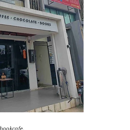
bookcafe
.