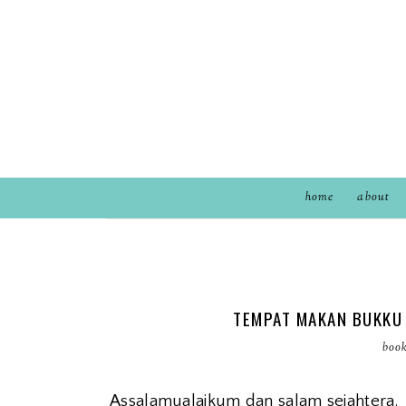
home
about
TEMPAT MAKAN BUKKU 
boo
Assalamualaikum dan salam sejahtera.