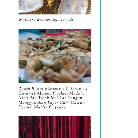
April
9
Wordless Wednesday
Wordless Wednesday 27/2026
17/2025
Wordless Wednesday
16/2025
Wordless Wednesday
15/2025
Tempat Makan Bukku Café,
Resepi Biskut Florentine @ Crunchy
Bandar Bukit Raja, Klang
Caramel Almond Cookies Mudah,
Nipis dan Tidak Melekat Dengan
Rencana Allah Adalah Yang
Menggunakan Paper Cup (Cawan
Kertas) Muffin Cupcake
Terbaik
Wordless Wednesday
14/2025