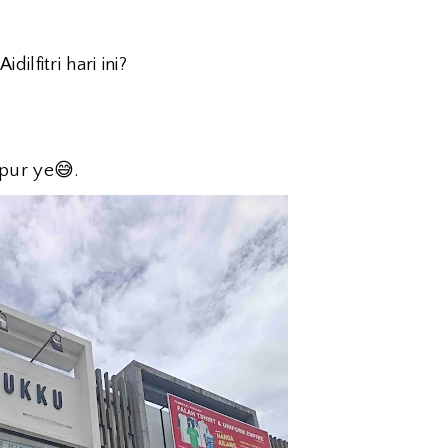
lfitri hari ini?
upur ye
😅
.