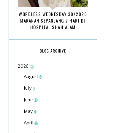
WORDLESS WEDNESDAY 30/2026
MAKANAN SEPANJANG 7 HARI DI
HOSPITAL SHAH ALAM
BLOG ARCHIVE
2026
98
August
2
July
9
June
14
May
11
April
12