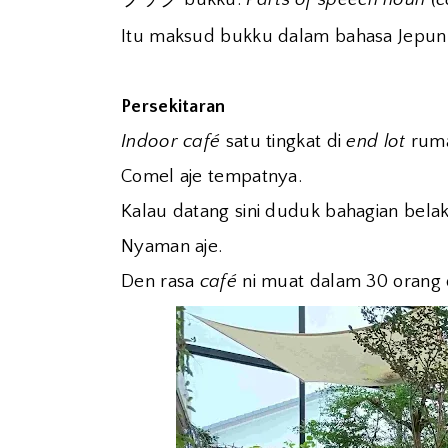
Itu maksud bukku dalam bahasa Jepun y
Persekitaran
Indoor café
satu tingkat di
end lot
ruma
Comel aje tempatnya.
Kalau datang sini duduk bahagian bela
Nyaman aje.
Den rasa
café
ni muat dalam 30 orang 