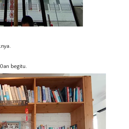
knya.
0an begitu.