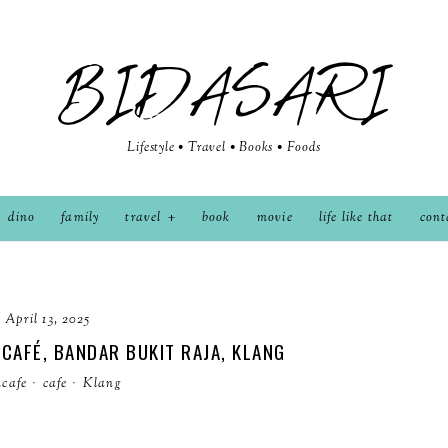
BIDASARI
Lifestyle • Travel • Books • Foods
dino
family
travel
book
movie
life like that
cont
April 13, 2025
CAFÉ, BANDAR BUKIT RAJA, KLANG
kcafe
·
cafe
·
Klang