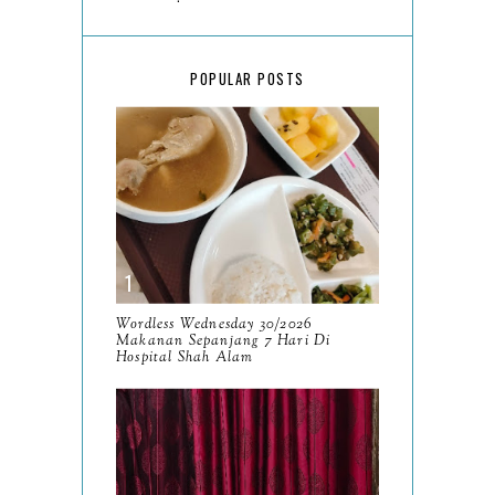
March
18
February
15
POPULAR POSTS
January
17
2025
134
December
15
November
14
October
13
September
9
Wordless Wednesday 30/2026
Makanan Sepanjang 7 Hari Di
August
Hospital Shah Alam
8
July
14
June
10
May
9