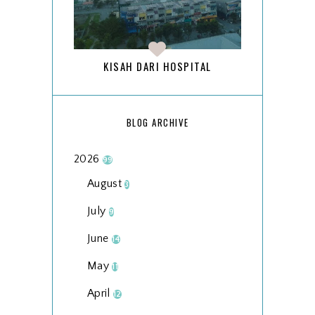
KISAH DARI HOSPITAL
BLOG ARCHIVE
2026
99
August
3
July
9
June
14
May
11
April
12