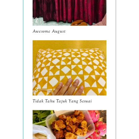
April
9
March
11
Awesome August
Wordless Wednesday
12/2025
Minggu Terakhir Ramadan
2025
Tempat Makan Sedap
D'PANGKiN Kitchen and
Garden, N...
Tidak Tahu Tajuk Yang Sesuai
Wordless Wednesday
11/2025
Tempat Makan Sedap
Cruffee Crust & Coffee,