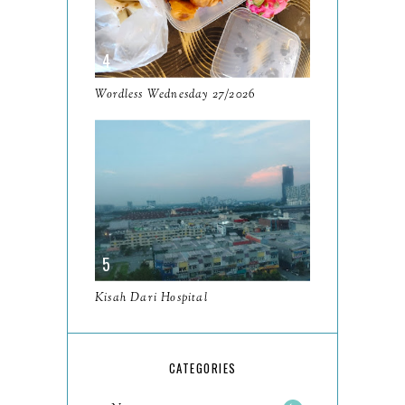
Nilai, ...
Resensi Buku Imam oleh
Abdullah bin Hussain
Wordless Wednesday 27/2026
Wordless Wednesday
10/2025
Tempat Makan Sedap
Warung Kopi Singgah
Dulu, Tanju...
Wordless Wednesday
9/2025
Kisah Dari Hospital
Resensi Dari Toko Buku ke
Toko Buku oleh Muthia
Es...
CATEGORIES
Merciful March -