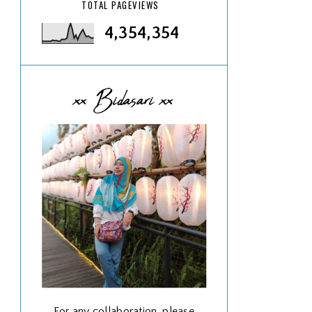
TOTAL PAGEVIEWS
4,354,354
xx Bidasari xx
For any collaboration, please