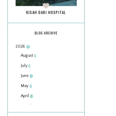
KISAH DARI HOSPITAL
BLOG ARCHIVE
2026
99
August
3
July
9
June
14
May
11
April
12
March
18