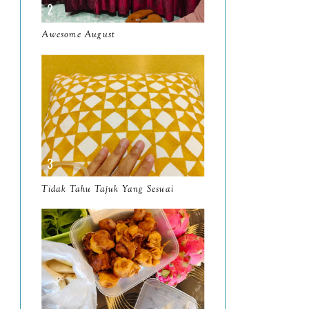
March
11
Awesome August
February
8
January
14
2024
130
December
19
November
12
October
10
Tidak Tahu Tajuk Yang Sesuai
September
13
August
9
July
12
June
5