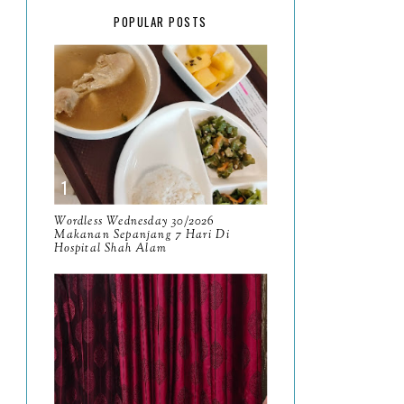
February
15
POPULAR POSTS
January
17
2025
134
December
15
November
14
October
13
September
9
Wordless Wednesday 30/2026
Makanan Sepanjang 7 Hari Di
Hospital Shah Alam
August
8
July
14
June
10
May
9
April
9