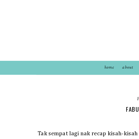
home
about
FAB
Tak sempat lagi nak recap kisah-kisah