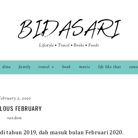
BIDASARI
Lifestyle • Travel • Books • Foods
dino
family
travel
book
movie
life like that
cont
February 2, 2020
ULOUS FEBRUARY
random
 di tahun 2019, dah masuk bulan Februari 2020.