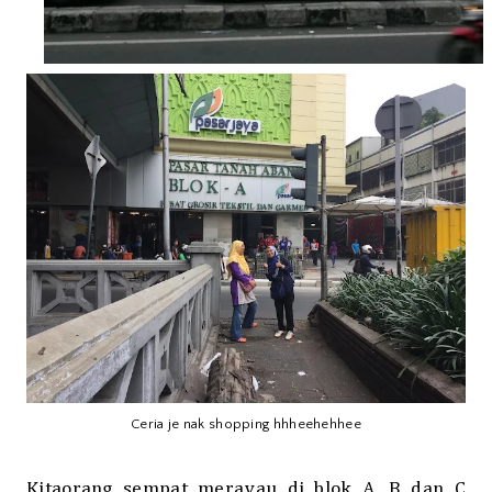
Ceria je nak shopping hhheehehhee
Kitaorang sempat merayau di blok A, B dan C