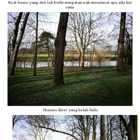
Boat house yang den tak berkesempatan nak menyiasat apa ada kat
sana
Thames River yang belah hulu