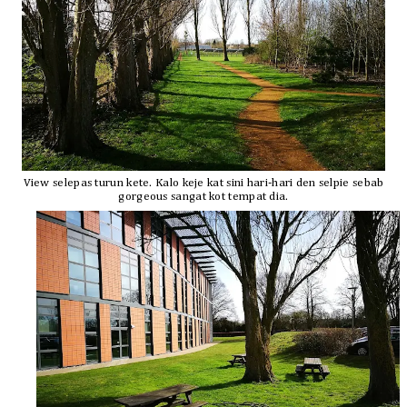
View selepas turun kete. Kalo keje kat sini hari-hari den selpie sebab
gorgeous sangat kot tempat dia.