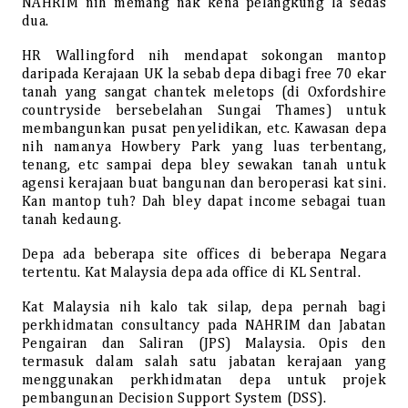
NAHRIM nih memang nak kena pelangkung la sedas
dua.
HR Wallingford nih mendapat sokongan mantop
daripada Kerajaan UK la sebab depa dibagi free 70 ekar
tanah yang sangat chantek meletops (di Oxfordshire
countryside bersebelahan Sungai Thames) untuk
membangunkan pusat penyelidikan, etc. Kawasan depa
nih namanya Howbery Park yang luas terbentang,
tenang, etc sampai depa bley sewakan tanah untuk
agensi kerajaan buat bangunan dan beroperasi kat sini.
Kan mantop tuh? Dah bley dapat income sebagai tuan
tanah kedaung.
Depa ada beberapa site offices di beberapa Negara
tertentu. Kat Malaysia depa ada office di KL Sentral.
Kat Malaysia nih kalo tak silap, depa pernah bagi
perkhidmatan consultancy pada NAHRIM dan Jabatan
Pengairan dan Saliran (JPS) Malaysia. Opis den
termasuk dalam salah satu jabatan kerajaan yang
menggunakan perkhidmatan depa untuk projek
pembangunan Decision Support System (DSS).