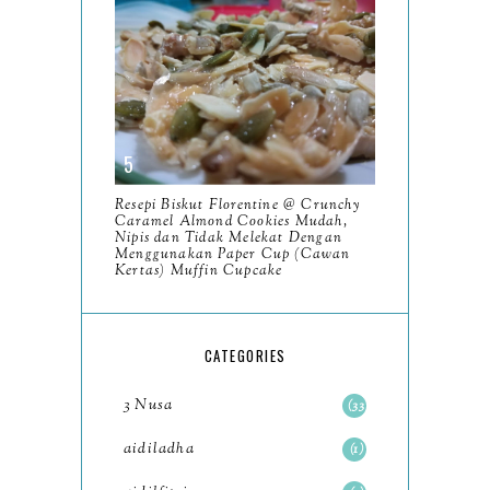
February
9
January
6
2023
93
December
11
Resepi Biskut Florentine @ Crunchy
November
8
Caramel Almond Cookies Mudah,
Nipis dan Tidak Melekat Dengan
October
Menggunakan Paper Cup (Cawan
11
Kertas) Muffin Cupcake
September
7
August
5
CATEGORIES
July
4
3 Nusa
33
June
6
aidiladha
1
May
7