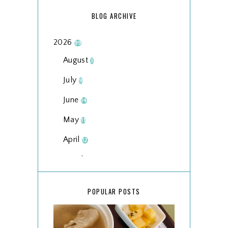
BLOG ARCHIVE
2026
99
August
3
July
9
June
14
May
11
April
12
March
18
February
15
POPULAR POSTS
January
17
2025
134