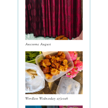
January
14
2024
130
December
19
November
12
October
10
Awesome August
September
13
August
9
July
12
June
5
May
11
April
13
Wordless Wednesday 27/2026
March
11