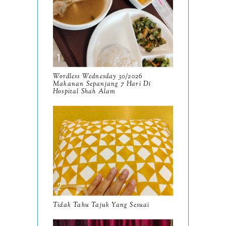
December
15
November
14
October
13
September
9
Wordless Wednesday 30/2026
Makanan Sepanjang 7 Hari Di
August
Hospital Shah Alam
8
July
14
June
10
May
9
April
9
March
11
Tidak Tahu Tajuk Yang Sesuai
February
8