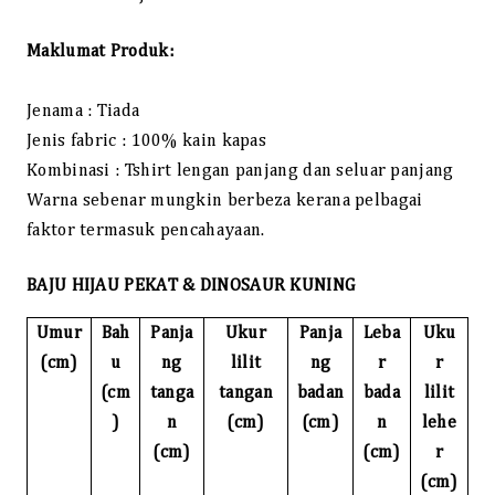
Maklumat Produk:
Jenama : Tiada
Jenis fabric : 100% kain kapas
Kombinasi : Tshirt lengan panjang dan seluar panjang
Warna sebenar mungkin berbeza kerana pelbagai
faktor termasuk pencahayaan.
BAJU HIJAU PEKAT & DINOSAUR KUNING
Umur
Bah
Panja
Ukur
Panja
Leba
Uku
(cm)
u
ng
lilit
ng
r
r
(cm
tanga
tangan
badan
bada
lilit
)
n
(cm)
(cm)
n
lehe
(cm)
(cm)
r
(cm)