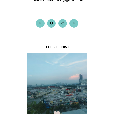
email to : dinohauz@gmail.com
FEATURED POST