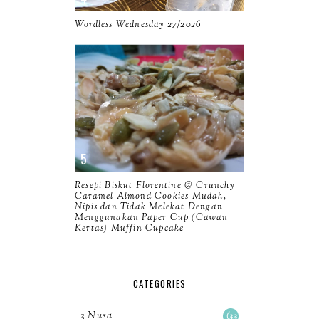
April
13
Wordless Wednesday 27/2026
March
11
February
9
January
6
2023
93
December
11
Resepi Biskut Florentine @ Crunchy
November
8
Caramel Almond Cookies Mudah,
Nipis dan Tidak Melekat Dengan
October
Menggunakan Paper Cup (Cawan
11
Kertas) Muffin Cupcake
September
7
August
5
CATEGORIES
July
4
3 Nusa
33