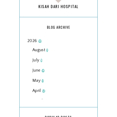
KISAH DARI HOSPITAL
BLOG ARCHIVE
2026
99
August
3
July
9
June
14
May
11
April
12
March
18
February
15