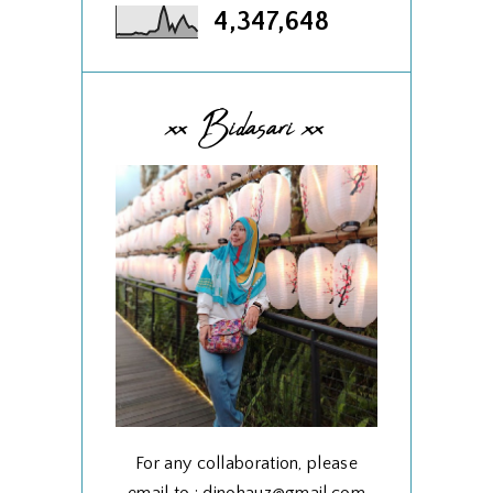
4,347,648
xx Bidasari xx
For any collaboration, please