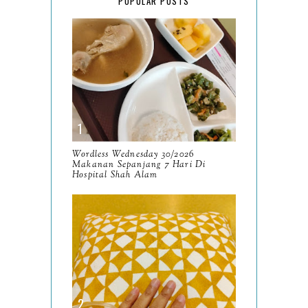
POPULAR POSTS
January
17
2025
134
December
15
November
14
October
13
September
9
Wordless Wednesday 30/2026
Makanan Sepanjang 7 Hari Di
August
Hospital Shah Alam
8
July
14
June
10
May
9
April
9