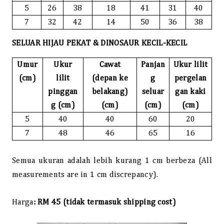
5
26
38
18
41
31
40
7
32
42
14
50
36
38
SELUAR HIJAU PEKAT & DINOSAUR KECIL-KECIL
Umur
Ukur
Cawat
Panjan
Ukur lilit
(cm)
lilit
(depan ke
g
pergelan
pinggan
belakang)
seluar
gan kaki
g (cm)
(cm)
(cm)
(cm)
5
40
40
60
20
7
48
46
65
16
Semua ukuran adalah lebih kurang 1 cm berbeza (All
measurements are in 1 cm discrepancy).
Harga
:
RM 45 (tidak termasuk shipping cost)