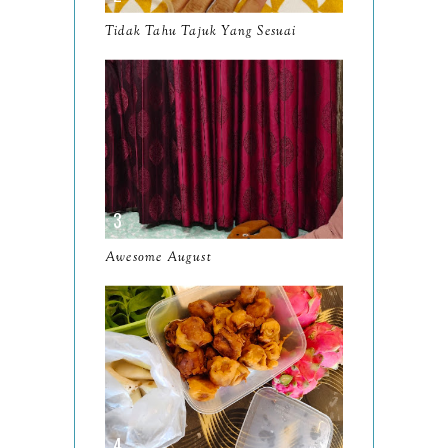
March
11
Tidak Tahu Tajuk Yang Sesuai
February
8
January
14
2024
130
December
19
November
12
October
10
Awesome August
September
13
August
9
July
12
June
5
May
11