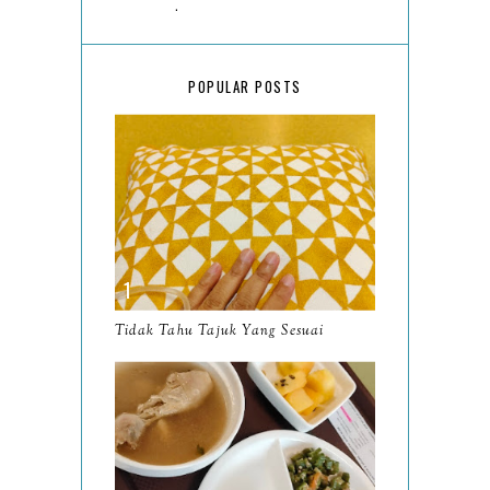
March
18
February
15
POPULAR POSTS
January
17
2025
134
December
15
November
14
October
13
September
9
Tidak Tahu Tajuk Yang Sesuai
August
8
July
14
June
10