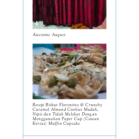
June
5
May
11
April
13
Awesome August
March
11
February
9
January
6
2023
93
December
11
Resepi Biskut Florentine @ Crunchy
November
8
Caramel Almond Cookies Mudah,
Nipis dan Tidak Melekat Dengan
October
Menggunakan Paper Cup (Cawan
11
Kertas) Muffin Cupcake
September
7