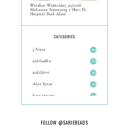
Wordless Wednesday 30/2026
October
Makanan Sepanjang 7 Hari Di
11
Hospital Shah Alam
September
7
August
5
CATEGORIES
July
4
3 Nusa
33
June
6
aidiladha
1
May
7
aidilfitri
2
April
8
Alor Setar
2
March
6
baju renang
1
February
9
baking
2
January
11
baking class
3
FOLLOW
@SARIEREADS
2022
102