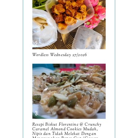
July
14
June
10
May
9
April
9
March
Wordless Wednesday 27/2026
11
February
8
January
14
2024
130
December
19
November
12
Resepi Biskut Florentine @ Crunchy
October
Caramel Almond Cookies Mudah,
10
Nipis dan Tidak Melekat Dengan