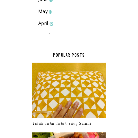
May
11
April
12
March
18
February
15
POPULAR POSTS
January
17
2025
134
December
15
November
14
October
13
September
9
Tidak Tahu Tajuk Yang Sesuai
August
8