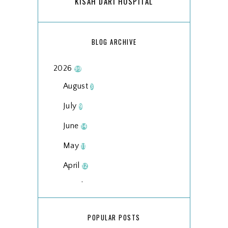
KISAH DARI HOSPITAL
BLOG ARCHIVE
2026
99
August
3
July
9
June
14
May
11
April
12
March
18
February
15
POPULAR POSTS
January
17