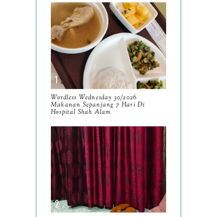
2025
134
December
15
November
14
October
13
September
9
Wordless Wednesday 30/2026
Makanan Sepanjang 7 Hari Di
August
Hospital Shah Alam
8
July
14
June
10
May
9
April
9
March
11