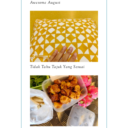
Awesome August
February
8
January
14
2024
130
December
19
November
12
October
10
Tidak Tahu Tajuk Yang Sesuai
September
13
August
9
July
12
June
5
May
11