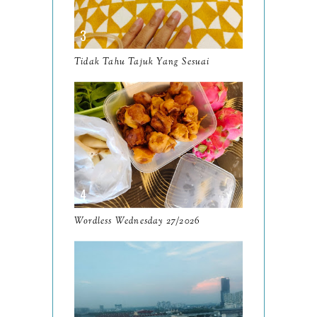
November
12
October
10
Tidak Tahu Tajuk Yang Sesuai
September
13
August
9
July
12
June
5
May
11
April
13
Wordless Wednesday 27/2026
March
11
February
9
January
6