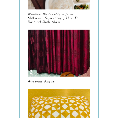
October
13
September
9
Wordless Wednesday 30/2026
Makanan Sepanjang 7 Hari Di
August
Hospital Shah Alam
8
July
14
June
10
May
9
April
9
March
11
Awesome August
February
8
January
14
2024
130
December
19