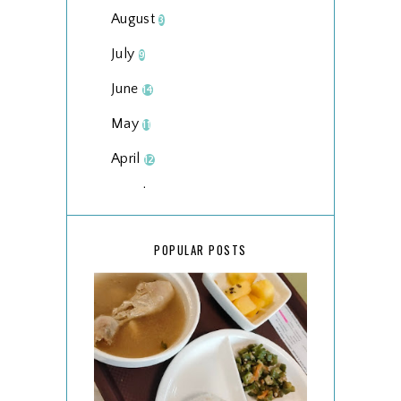
August
3
July
9
June
14
May
11
April
12
March
18
February
15
POPULAR POSTS
January
17
2025
134
December
15
November
14