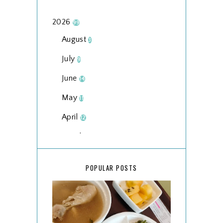
2026
99
August
3
July
9
June
14
May
11
April
12
March
18
February
15
POPULAR POSTS
January
17
2025
134
December
15