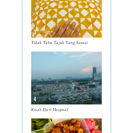
2024
130
December
19
November
12
October
10
Tidak Tahu Tajuk Yang Sesuai
September
13
August
9
July
12
June
5
May
11
April
13
Kisah Dari Hospital
March
11
February
9